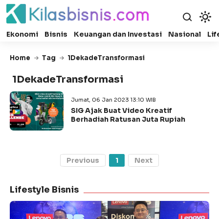
Ekonomi
Bisnis
Keuangan dan Investasi
Nasional
Lif
Home
Tag
1DekadeTransformasi
1DekadeTransformasi
Jumat, 06 Jan 2023 13:10 WIB
SIG Ajak Buat Video Kreatif
Berhadiah Ratusan Juta Rupiah
Previous
1
Next
Lifestyle Bisnis