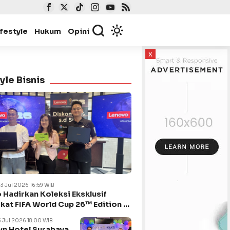
ifestyle
Hukum
Opini
x
yle Bisnis
23 Jul 2026 16:59 WIB
 Hadirkan Koleksi Eksklusif
kat FIFA World Cup 26™ Edition di
ya
3 Jul 2026 18:00 WIB
n Hotel Surabaya