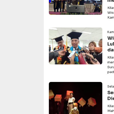
me
Kil
Wis
Kam
Kami
Wi
Lu
da
Kil
men
Sur
pad
Sela
Se
Di
Kil
Mah