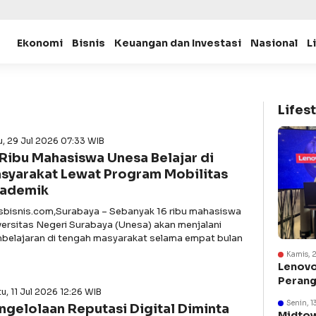
Ekonomi
Bisnis
Keuangan dan Investasi
Nasional
L
Lifest
, 29 Jul 2026 07:33 WIB
 Ribu Mahasiswa Unesa Belajar di
syarakat Lewat Program Mobilitas
ademik
asbisnis.com,Surabaya – Sebanyak 16 ribu mahasiswa
versitas Negeri Surabaya (Unesa) akan menjalani
belajaran di tengah masyarakat selama empat bulan
Kamis, 
Lenovo
Perang
u, 11 Jul 2026 12:26 WIB
Suraba
Senin, 1
ngelolaan Reputasi Digital Diminta
Midtow