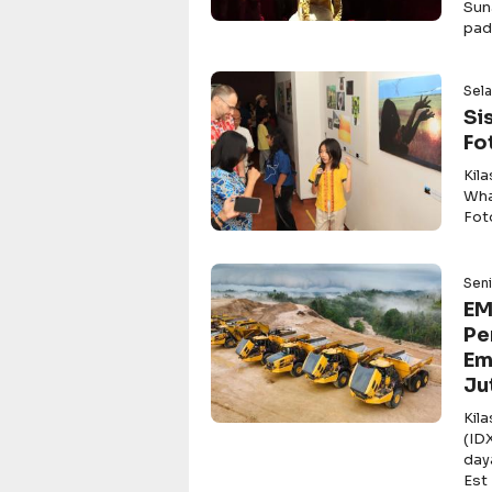
Sun
pad
Sela
Si
Fo
Kil
Wha
Fot
Sen
EM
Pe
Em
Ju
Kil
(ID
day
Est