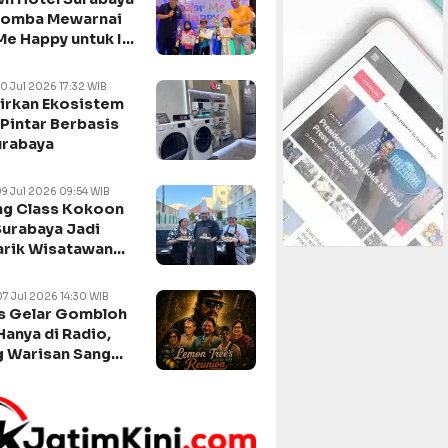
Lomba Mewarnai
Me Happy untuk Isi
n Sekolah
10 Jul 2026 17:32 WIB
irkan Ekosistem
Pintar Berbasis
urabaya
09 Jul 2026 09:54 WIB
g Class Kokoon
Surabaya Jadi
arik Wisatawan
negara
07 Jul 2026 14:30 WIB
s Gelar Gombloh
Hanya di Radio,
 Warisan Sang
da