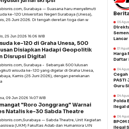
nyusun jurnal skripsi
asbisnis.com, Surabaya — Suasana haru menyelimuti
Berit
uda ke-120 Universitas Negeri Surabaya (Unesa),
is, 25 Juni 2026. Di tengah deretan toga dan w
05 Agus
Direkt
Semen 
s, 25 Jun 2026 16:06 WIB
Lancar
suda ke-120 di Graha Unesa, 500
lusan Disiapkan Hadapi Geopolitik
01 Agus
Harga 
n Disrupsi Digital
Daftar
asbisnis.com, Surabaya - Sebanyak 500 lulusan
04 Agus
gikuti wisuda ke-120 yang digelar di Graha Unesa,
Cegah 
abaya, Kamis (25 Juni 2026), dengan penekanan
PASTI 
a
Guru 
04 Agus
sa, 09 Jun 2026 14:07 WIB
Polda 
mangat "Roro Jonggrang" Warnai
Ilegal 
es Natalis ke-30 Sabda Theatre
06 Agus
asbisnis.com,Surabaya — Sabda Theatre, Unit Kegiatan
BPOM S
asiswa (UKM) Fakultas Adab dan Humaniora UIN
Ilegal 