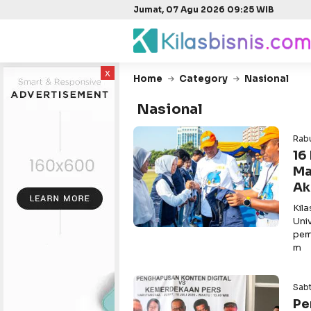
Jumat, 07 Agu 2026 09:25 WIB
x
Home
Category
Nasional
Nasional
Rabu
16
Ma
Ak
Kil
Uni
pem
m
Sabt
Pe