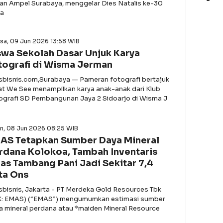
an Ampel Surabaya, menggelar Dies Natalis ke-30
a
sa, 09 Jun 2026 13:58 WIB
swa Sekolah Dasar Unjuk Karya
tografi di Wisma Jerman
asbisnis.com,Surabaya — Pameran fotografi bertajuk
t We See menampilkan karya anak-anak dari Klub
ografi SD Pembangunan Jaya 2 Sidoarjo di Wisma J
in, 08 Jun 2026 08:25 WIB
AS Tetapkan Sumber Daya Mineral
rdana Kolokoa, Tambah Inventaris
as Tambang Pani Jadi Sekitar 7,4
ta Ons
asbisnis, Jakarta - PT Merdeka Gold Resources Tbk
X: EMAS) (“EMAS”) mengumumkan estimasi sumber
a mineral perdana atau *maiden Mineral Resource