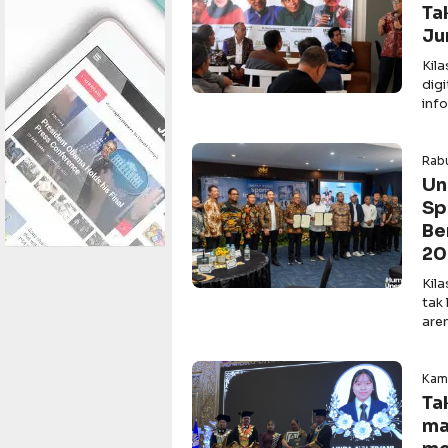
Ta
Ju
Kil
dig
inf
Rabu
Un
Sp
Be
20
Kil
tak 
are
Kami
Ta
ma