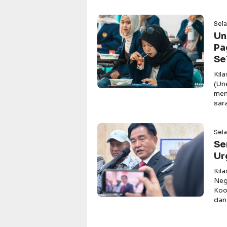
Sel
Un
Pa
Se
Kil
(Un
men
sar
Sela
Se
Ur
Kil
Neg
Koo
dan