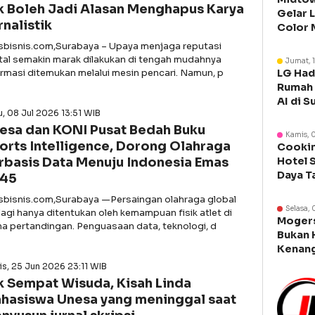
k Boleh Jadi Alasan Menghapus Karya
Gelar 
rnalistik
Color 
Libura
asbisnis.com,Surabaya – Upaya menjaga reputasi
ital semakin marak dilakukan di tengah mudahnya
Jumat, 
ormasi ditemukan melalui mesin pencari. Namun, p
LG Had
Rumah 
AI di S
, 08 Jul 2026 13:51 WIB
esa dan KONI Pusat Bedah Buku
Kamis, 
orts Intelligence, Dorong Olahraga
Cookin
rbasis Data Menuju Indonesia Emas
Hotel 
Daya T
45
Manca
asbisnis.com,Surabaya —Persaingan olahraga global
Selasa, 
lagi hanya ditentukan oleh kemampuan fisik atlet di
Moger
na pertandingan. Penguasaan data, teknologi, d
Bukan 
Kenang
Legen
s, 25 Jun 2026 23:11 WIB
k Sempat Wisuda, Kisah Linda
hasiswa Unesa yang meninggal saat