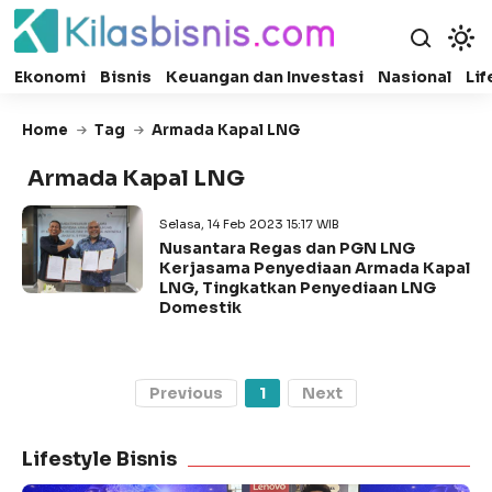
Ekonomi
Bisnis
Keuangan dan Investasi
Nasional
Lif
Home
Tag
Armada Kapal LNG
Armada Kapal LNG
Selasa, 14 Feb 2023 15:17 WIB
Nusantara Regas dan PGN LNG
Kerjasama Penyediaan Armada Kapal
LNG, Tingkatkan Penyediaan LNG
Domestik
Previous
1
Next
Lifestyle Bisnis