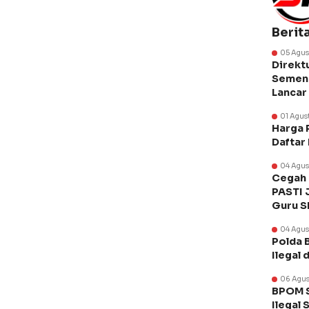
Berit
05 Agus
Direkt
Semen 
Lancar
01 Agus
Harga 
Daftar
04 Agus
Cegah 
PASTI 
Guru 
04 Agus
Polda 
Ilegal 
06 Agus
BPOM S
Ilegal 