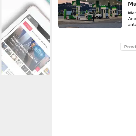
Mu
kil
Ane
ant
Prev