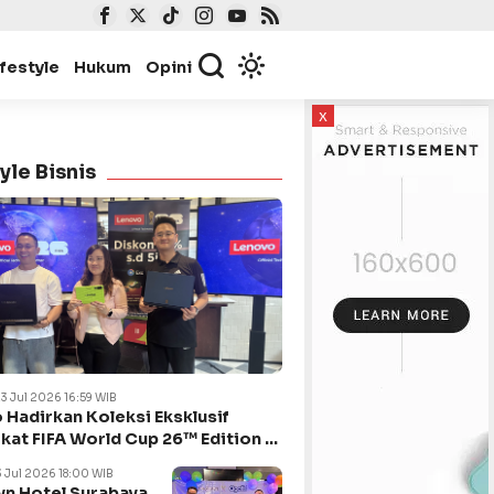
ifestyle
Hukum
Opini
x
yle Bisnis
23 Jul 2026 16:59 WIB
 Hadirkan Koleksi Eksklusif
kat FIFA World Cup 26™ Edition di
ya
3 Jul 2026 18:00 WIB
n Hotel Surabaya