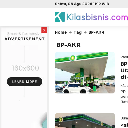
Sabtu, 08 Agu 2026 11:12 WIB
x
Home
Tag
BP-AKR
BP-AKR
Rabu
BP
Ut
di
kil
bp,
pen
Jat
Jum
<s