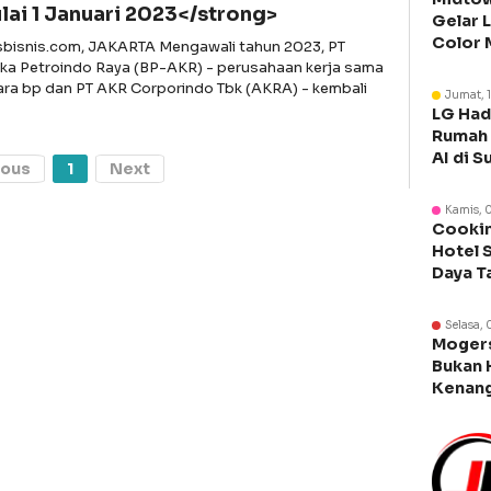
lai 1 Januari 2023</strong>
Gelar 
Color 
asbisnis.com, JAKARTA Mengawali tahun 2023, PT
Libura
ka Petroindo Raya (BP-AKR) - perusahaan kerja sama
ara bp dan PT AKR Corporindo Tbk (AKRA) - kembali
Jumat, 
LG Had
Rumah 
AI di S
ious
1
Next
Kamis, 
Cookin
Hotel 
Daya T
Manca
Selasa, 
Moger
Bukan 
Kenang
Legen