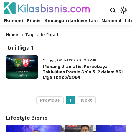
Ekonomi
Bisnis
Keuangan dan Investasi
Nasional
Lif
Home
Tag
bri liga 1
bri liga 1
Minggu, 02 Jul 2023 10:00 WIB
Menang dramatis, Persebaya
Taklukkan Persis Solo 3-2 dalam BRI
Liga 1 2023/2024
Previous
1
Next
Lifestyle Bisnis