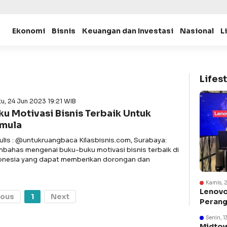
Ekonomi
Bisnis
Keuangan dan Investasi
Nasional
L
Lifest
u, 24 Jun 2023 19:21 WIB
ku Motivasi Bisnis Terbaik Untuk
mula
ulis : @untukruangbaca Kilasbisnis.com, Surabaya:
bahas mengenai buku-buku motivasi bisnis terbaik di
onesia yang dapat memberikan dorongan dan
Kamis, 
Lenovo
ious
1
Next
Perang
Suraba
Senin, 1
Midtow