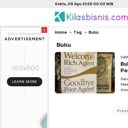
Sabtu, 08 Agu 2026 00:03 WIB
x
Home
Tag
Buku
Buku
Sabt
Bu
Pe
Pen
Mem
Ind
Prev