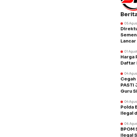
Berit
05 Agus
Direkt
Semen 
Lancar
01 Agus
Harga 
Daftar
04 Agus
Cegah 
PASTI 
Guru 
04 Agus
Polda 
Ilegal 
06 Agus
BPOM S
Ilegal 