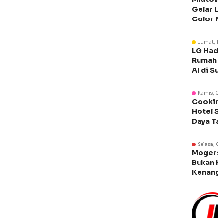
Gelar 
Color 
Libura
Jumat, 
LG Had
Rumah 
AI di S
Kamis, 
Cookin
Hotel 
Daya T
Manca
Selasa, 
Moger
Bukan 
Kenang
Legen