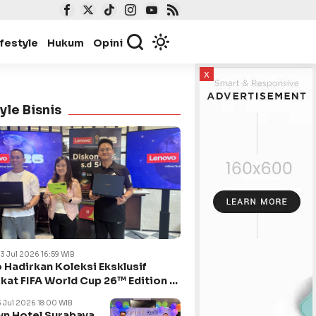
ifestyle
Hukum
Opini
x
yle Bisnis
23 Jul 2026 16:59 WIB
 Hadirkan Koleksi Eksklusif
kat FIFA World Cup 26™ Edition di
ya
3 Jul 2026 18:00 WIB
n Hotel Surabaya