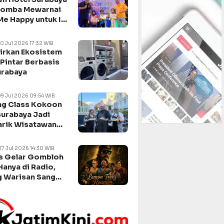
Lomba Mewarnai
Me Happy untuk Isi
n Sekolah
10 Jul 2026 17:32 WIB
irkan Ekosistem
Pintar Berbasis
urabaya
09 Jul 2026 09:54 WIB
g Class Kokoon
Surabaya Jadi
arik Wisatawan
negara
07 Jul 2026 14:30 WIB
s Gelar Gombloh
Hanya di Radio,
 Warisan Sang
da