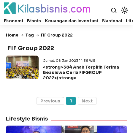
Ekonomi
Bisnis
Keuangan dan Investasi
Nasional
Lif
Home
Tag
FIF Group 2022
FIF Group 2022
Jumat, 06 Jan 2023 14:36 WIB
<strong>384 Anak Terpilih Terima
Beasiswa Ceria FIFGROUP
2022</strong>
Previous
1
Next
Lifestyle Bisnis