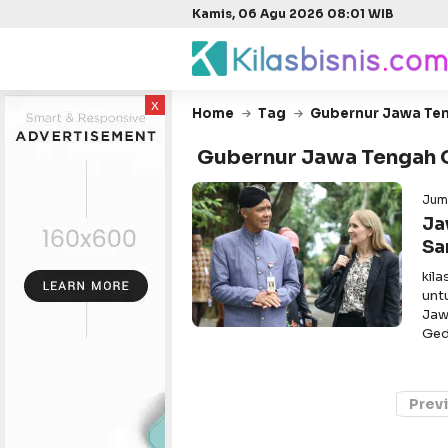
Kamis, 06 Agu 2026 08:01 WIB
x
Home
Tag
Gubernur Jawa Te
Gubernur Jawa Tengah 
Juma
Ja
Sa
kil
unt
Jaw
Ged
Prev