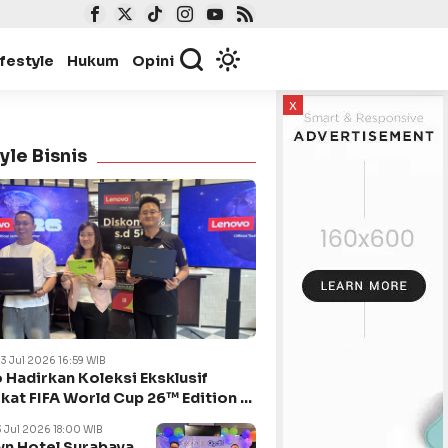
ifestyle
Hukum
Opini
x
yle Bisnis
23 Jul 2026 16:59 WIB
 Hadirkan Koleksi Eksklusif
kat FIFA World Cup 26™ Edition di
ya
3 Jul 2026 18:00 WIB
n Hotel Surabaya