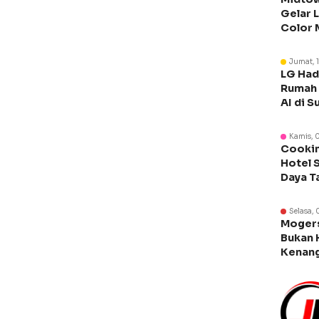
Gelar 
Color 
Libura
Jumat, 
LG Had
Rumah 
AI di S
Kamis, 
Cookin
Hotel 
Daya T
Manca
Selasa, 
Moger
Bukan 
Kenang
Legen