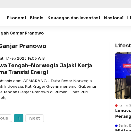
Ekonomi
Bisnis
Keuangan dan Investasi
Nasional
L
ngah Ganjar Pranowo
Ganjar Pranowo
Lifest
t, 17 Feb 2023 14:06 WIB
wa Tengah-Norwegia Jajaki Kerja
ma Transisi Energi
asbisnis.com, SEMARANG - Duta Besar Norwegia
uk Indonesia, Rut Kruger Giverin menemui Gubernur
a Tengah Ganjar Pranowo di Rumah Dinas Puri
eh,
Kamis, 
Lenovo
Perang
ious
1
Next
Suraba
Senin, 1
Midtow