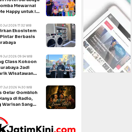
Lomba Mewarnai
Me Happy untuk Isi
n Sekolah
10 Jul 2026 17:32 WIB
irkan Ekosistem
Pintar Berbasis
urabaya
09 Jul 2026 09:54 WIB
g Class Kokoon
Surabaya Jadi
arik Wisatawan
negara
07 Jul 2026 14:30 WIB
s Gelar Gombloh
Hanya di Radio,
 Warisan Sang
da