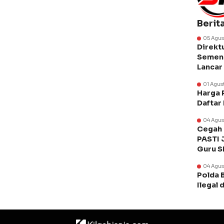
Berit
05 Agus
Direkt
Semen 
Lancar
01 Agus
Harga 
Daftar
04 Agus
Cegah 
PASTI 
Guru 
04 Agus
Polda 
Ilegal 