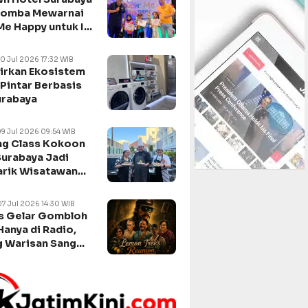
Lomba Mewarnai
Me Happy untuk Isi
n Sekolah
10 Jul 2026 17:32 WIB
irkan Ekosistem
Pintar Berbasis
urabaya
09 Jul 2026 09:54 WIB
g Class Kokoon
Surabaya Jadi
arik Wisatawan
negara
07 Jul 2026 14:30 WIB
s Gelar Gombloh
Hanya di Radio,
 Warisan Sang
da