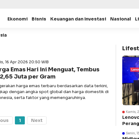
Ekonomi
Bisnis
Keuangan dan Investasi
Nasional
L
esia
Lifest
is, 16 Apr 2026 20:50 WIB
rga Emas Hari Ini Menguat, Tembus
2,65 Juta per Gram
gerakan harga emas terbaru berdasarkan data terkini,
gkap dengan angka spot global dan harga domestik di
onesia, serta faktor yang memengaruhinya.
Kamis, 
Lenovo
ious
1
Next
Perang
Suraba
Senin, 1
Midtow