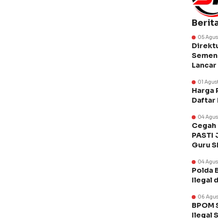
Berit
05 Agus
Direkt
Semen 
Lancar
01 Agus
Harga 
Daftar
04 Agus
Cegah 
PASTI 
Guru 
04 Agus
Polda 
Ilegal 
06 Agus
BPOM S
Ilegal 