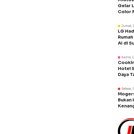
Gelar 
Color 
Libura
Jumat, 
LG Had
Rumah 
AI di S
Kamis, 
Cookin
Hotel 
Daya T
Manca
Selasa, 
Moger
Bukan 
Kenang
Legen