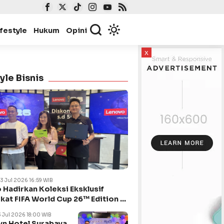
ifestyle
Hukum
Opini
x
yle Bisnis
23 Jul 2026 16:59 WIB
 Hadirkan Koleksi Eksklusif
kat FIFA World Cup 26™ Edition di
ya
3 Jul 2026 18:00 WIB
n Hotel Surabaya