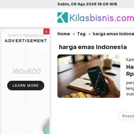
Sabtu, 08 Agu 2026 18:06 WIB
x
Home
Tag
harga emas Indon
harga emas Indonesia
Kam
Ha
Rp
per
len
Ind
Prev