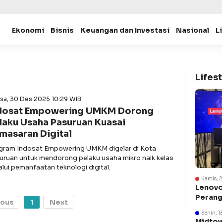
Ekonomi
Bisnis
Keuangan dan Investasi
Nasional
L
Lifest
asa, 30 Des 2025 10:29 WIB
dosat Empowering UMKM Dorong
laku Usaha Pasuruan Kuasai
masaran Digital
gram Indosat Empowering UMKM digelar di Kota
uruan untuk mendorong pelaku usaha mikro naik kelas
alui pemanfaatan teknologi digital.
Kamis, 
Lenovo
Perang
ious
1
Next
Suraba
Senin, 1
Midtow