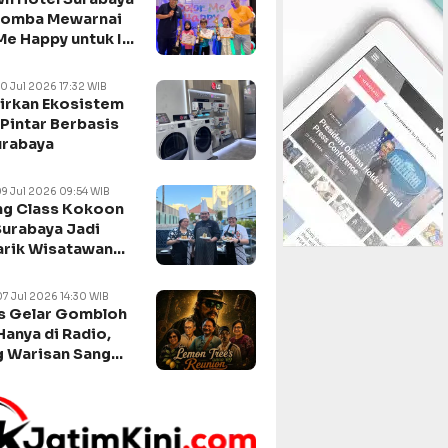
Lomba Mewarnai
Me Happy untuk Isi
n Sekolah
10 Jul 2026 17:32 WIB
irkan Ekosistem
Pintar Berbasis
urabaya
09 Jul 2026 09:54 WIB
g Class Kokoon
Surabaya Jadi
arik Wisatawan
negara
07 Jul 2026 14:30 WIB
s Gelar Gombloh
Hanya di Radio,
 Warisan Sang
da