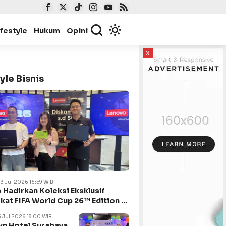
ifestyle
Hukum
Opini
x
yle Bisnis
23 Jul 2026 16:59 WIB
 Hadirkan Koleksi Eksklusif
kat FIFA World Cup 26™ Edition di
ya
3 Jul 2026 18:00 WIB
n Hotel Surabaya