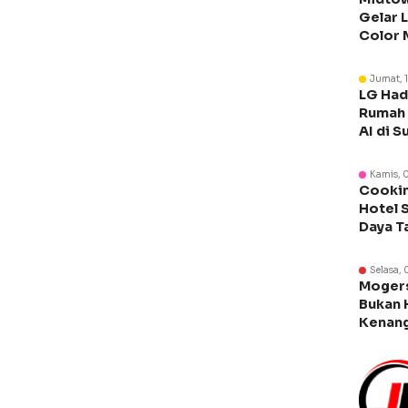
Gelar 
Color 
Libura
Jumat, 
LG Had
Rumah 
AI di S
Kamis, 
Cookin
Hotel 
Daya T
Manca
Selasa, 
Moger
Bukan 
Kenang
Legen