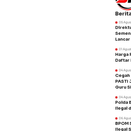
Berit
05 Agus
Direkt
Semen 
Lancar
01 Agus
Harga 
Daftar
04 Agus
Cegah 
PASTI 
Guru 
04 Agus
Polda 
Ilegal 
06 Agus
BPOM S
Ilegal 