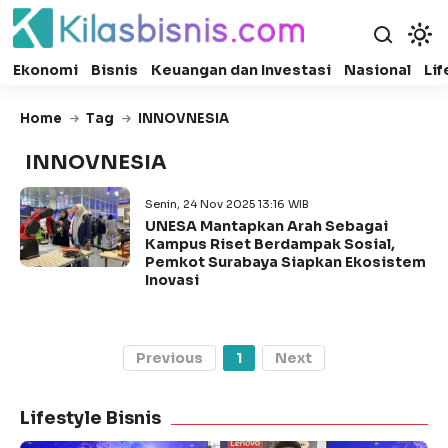
Ekonomi
Bisnis
Keuangan dan Investasi
Nasional
Lif
Home
Tag
INNOVNESIA
INNOVNESIA
Senin, 24 Nov 2025 13:16 WIB
UNESA Mantapkan Arah Sebagai
Kampus Riset Berdampak Sosial,
Pemkot Surabaya Siapkan Ekosistem
Inovasi
Previous
1
Next
Lifestyle Bisnis