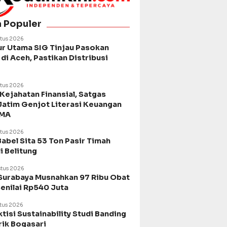
a Populer
tus 2026
ur Utama SIG Tinjau Pasokan
di Aceh, Pastikan Distribusi
tus 2026
Kejahatan Finansial, Satgas
Jatim Genjot Literasi Keuangan
SMA
tus 2026
Babel Sita 53 Ton Pasir Timah
di Belitung
tus 2026
urabaya Musnahkan 97 Ribu Obat
Senilai Rp540 Juta
tus 2026
tisi Sustainability Studi Banding
rik Bogasari