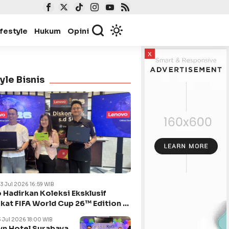
ifestyle
Hukum
Opini
x
yle Bisnis
23 Jul 2026 16:59 WIB
 Hadirkan Koleksi Eksklusif
kat FIFA World Cup 26™ Edition di
ya
3 Jul 2026 18:00 WIB
n Hotel Surabaya