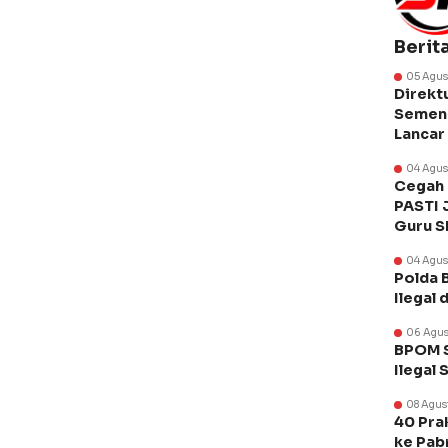
Berit
05 Agus
Direkt
Semen 
Lancar
04 Agus
Cegah 
PASTI 
Guru 
04 Agus
Polda 
Ilegal 
06 Agus
BPOM S
Ilegal 
08 Agus
40 Prak
ke Pab