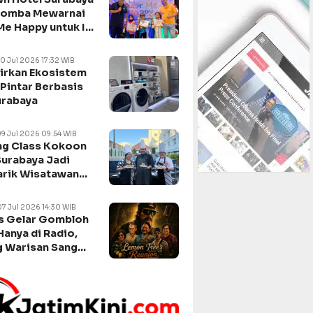
Lomba Mewarnai
Me Happy untuk Isi
n Sekolah
10 Jul 2026 17:32 WIB
irkan Ekosistem
Pintar Berbasis
urabaya
09 Jul 2026 09:54 WIB
g Class Kokoon
Surabaya Jadi
arik Wisatawan
negara
07 Jul 2026 14:30 WIB
s Gelar Gombloh
Hanya di Radio,
 Warisan Sang
da