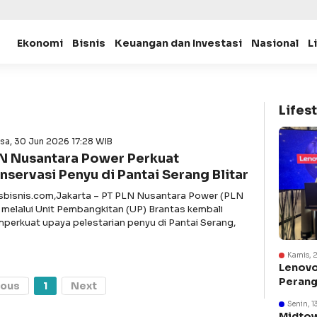
Ekonomi
Bisnis
Keuangan dan Investasi
Nasional
L
Lifest
sa, 30 Jun 2026 17:28 WIB
N Nusantara Power Perkuat
nservasi Penyu di Pantai Serang Blitar
asbisnis.com,Jakarta – PT PLN Nusantara Power (PLN
 melalui Unit Pembangkitan (UP) Brantas kembali
perkuat upaya pelestarian penyu di Pantai Serang,
Kamis, 
Lenovo
Perang
ious
1
Next
Suraba
Senin, 1
Midtow