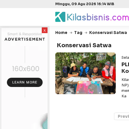
Minggu, 09 Agu 2026 16:14 WIB
x
Home
Tag
Konservasi Satwa
Konservasi Satwa
Sela
PL
Ko
Kil
NP)
mem
Ka
Prev