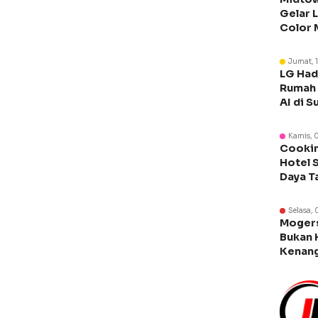
Gelar 
Color 
Libura
Jumat, 
LG Had
Rumah 
AI di S
Kamis, 
Cookin
Hotel 
Daya T
Manca
Selasa, 
Moger
Bukan 
Kenang
Legen