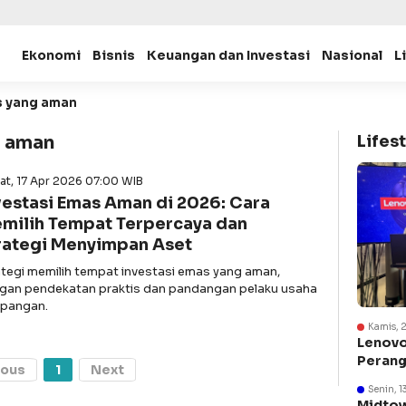
Ekonomi
Bisnis
Keuangan dan Investasi
Nasional
L
 yang aman
g aman
Lifest
at, 17 Apr 2026 07:00 WIB
vestasi Emas Aman di 2026: Cara
milih Tempat Terpercaya dan
rategi Menyimpan Aset
ategi memilih tempat investasi emas yang aman,
gan pendekatan praktis dan pandangan pelaku usaha
lapangan.
Kamis, 
Lenovo
Perang
ious
1
Next
Suraba
Senin, 1
Midtow