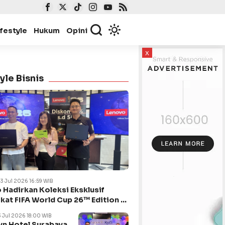
ifestyle
Hukum
Opini
x
yle Bisnis
23 Jul 2026 16:59 WIB
 Hadirkan Koleksi Eksklusif
kat FIFA World Cup 26™ Edition di
ya
3 Jul 2026 18:00 WIB
n Hotel Surabaya