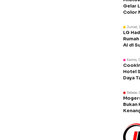
Gelar 
Color 
Libura
Jumat, 
LG Had
Rumah 
AI di S
Kamis, 
Cookin
Hotel 
Daya T
Manca
Selasa, 
Moger
Bukan 
Kenang
Legen