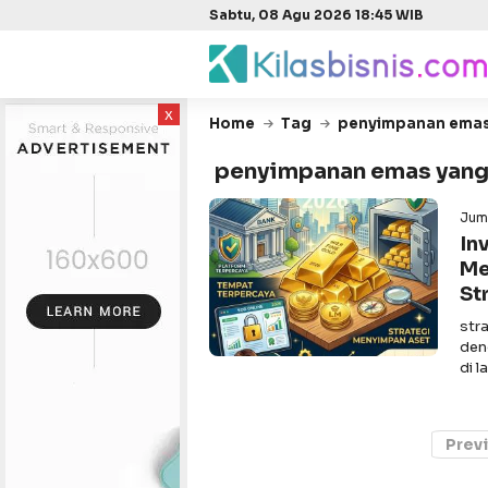
Sabtu, 08 Agu 2026 18:45 WIB
x
Home
Tag
penyimpanan emas
penyimpanan emas yan
Jum
In
Me
St
str
den
di 
Prev