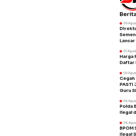
Berit
05 Agus
Direkt
Semen 
Lancar
01 Agus
Harga 
Daftar
04 Agus
Cegah 
PASTI 
Guru 
04 Agus
Polda 
Ilegal 
06 Agus
BPOM S
Ilegal 