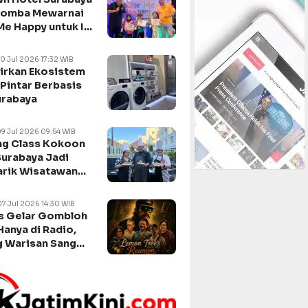
Lomba Mewarnai
Me Happy untuk Isi
n Sekolah
10 Jul 2026 17:32 WIB
irkan Ekosistem
Pintar Berbasis
urabaya
09 Jul 2026 09:54 WIB
g Class Kokoon
Surabaya Jadi
arik Wisatawan
negara
07 Jul 2026 14:30 WIB
s Gelar Gombloh
Hanya di Radio,
 Warisan Sang
da