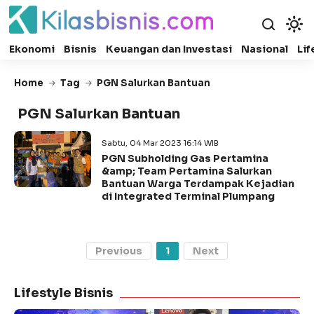
Ekonomi
Bisnis
Keuangan dan Investasi
Nasional
Lif
Home
Tag
PGN Salurkan Bantuan
PGN Salurkan Bantuan
Sabtu, 04 Mar 2023 16:14 WIB
PGN Subholding Gas Pertamina
&amp; Team Pertamina Salurkan
Bantuan Warga Terdampak Kejadian
di Integrated Terminal Plumpang
Previous
1
Next
Lifestyle Bisnis