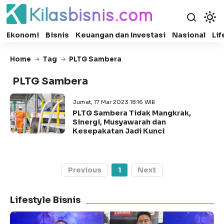
Ekonomi
Bisnis
Keuangan dan Investasi
Nasional
Lif
Home
Tag
PLTG Sambera
PLTG Sambera
Jumat, 17 Mar 2023 18:16 WIB
PLTG Sambera Tidak Mangkrak,
Sinergi, Musyawarah dan
Kesepakatan Jadi Kunci
Previous
1
Next
Lifestyle Bisnis