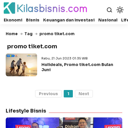
Ekonomi
Bisnis
Keuangan dan Investasi
Nasional
Lif
Home
Tag
promo tiket.com
promo tiket.com
Rabu, 21 Jun 2023 01:35 WIB
Holideals, Promo tiket.com Bulan
Juni
Previous
1
Next
Lifestyle Bisnis