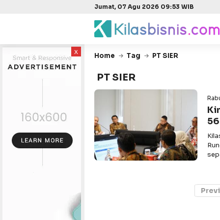
Jumat, 07 Agu 2026 09:53 WIB
x
Home
Tag
PT SIER
PT SIER
Rabu
Ki
56
Kil
Run
sep
Prev