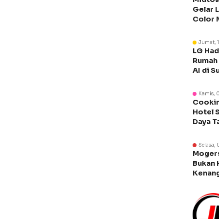
Gelar 
Color 
Libura
Jumat, 
LG Had
Rumah 
AI di S
Kamis, 
Cookin
Hotel 
Daya T
Manca
Selasa, 
Moger
Bukan 
Kenang
Legen