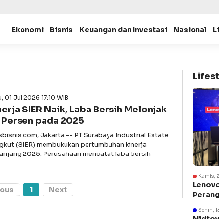
Ekonomi
Bisnis
Keuangan dan Investasi
Nasional
L
Lifest
, 01 Jul 2026 17:10 WIB
nerja SIER Naik, Laba Bersih Melonjak
 Persen pada 2025
asbisnis.com, Jakarta -- PT Surabaya Industrial Estate
gkut (SIER) membukukan pertumbuhan kinerja
anjang 2025. Perusahaan mencatat laba bersih
Kamis, 
Lenovo
ious
1
Next
Perang
Suraba
Senin, 1
Midtow