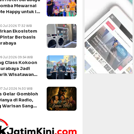
Lomba Mewarnai
Me Happy untuk Isi
n Sekolah
10 Jul 2026 17:32 WIB
irkan Ekosistem
Pintar Berbasis
urabaya
09 Jul 2026 09:54 WIB
g Class Kokoon
Surabaya Jadi
arik Wisatawan
negara
07 Jul 2026 14:30 WIB
s Gelar Gombloh
Hanya di Radio,
 Warisan Sang
da