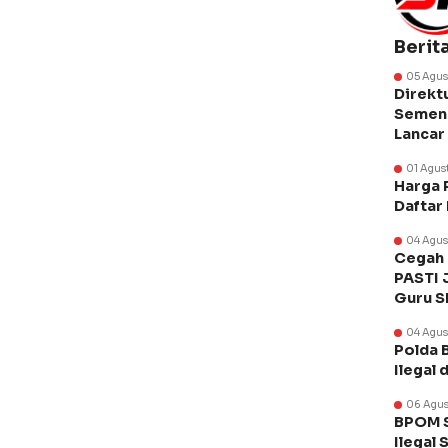
Berit
05 Agus
Direkt
Semen 
Lancar
01 Agus
Harga 
Daftar
04 Agus
Cegah 
PASTI 
Guru 
04 Agus
Polda 
Ilegal 
06 Agus
BPOM S
Ilegal 