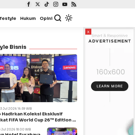
ifestyle
Hukum
Opini
x
yle Bisnis
23 Jul 2026 16:59 WIB
 Hadirkan Koleksi Eksklusif
kat FIFA World Cup 26™ Edition di
ya
3 Jul 2026 18:00 WIB
n Hotel Surabaya