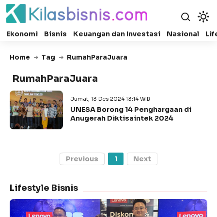
Ekonomi
Bisnis
Keuangan dan Investasi
Nasional
Lif
Home
Tag
RumahParaJuara
RumahParaJuara
Jumat, 13 Des 2024 13:14 WIB
UNESA Borong 14 Penghargaan di
Anugerah Diktisaintek 2024
Previous
1
Next
Lifestyle Bisnis