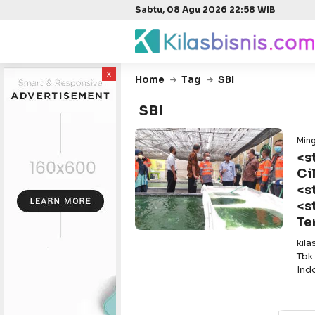
Sabtu, 08 Agu 2026 22:58 WIB
x
Home
Tag
SBI
SBI
Ming
<s
Ci
<s
<s
Te
kil
Tbk
Ind