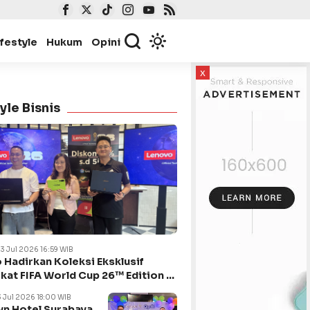
ifestyle
Hukum
Opini
x
yle Bisnis
23 Jul 2026 16:59 WIB
 Hadirkan Koleksi Eksklusif
kat FIFA World Cup 26™ Edition di
ya
3 Jul 2026 18:00 WIB
n Hotel Surabaya