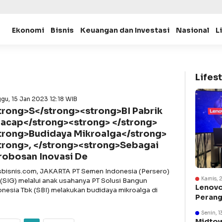
Ekonomi
Bisnis
Keuangan dan Investasi
Nasional
L
Lifest
gu, 15 Jan 2023 12:18 WIB
trong>S</strong><strong>BI Pabrik
lacap</strong><strong> </strong>
trong>Budidaya Mikroalga</strong>
trong>, </strong><strong>Sebagai
robosan Inovasi De
asbisnis.com, JAKARTA PT Semen Indonesia (Persero)
Kamis, 
 (SIG) melalui anak usahanya PT Solusi Bangun
Lenovo
onesia Tbk (SBI) melakukan budidaya mikroalga di
Perang
Suraba
Senin, 1
Midtow