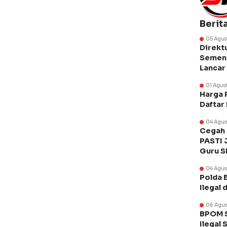
Berit
05 Agus
Direkt
Semen 
Lancar
01 Agus
Harga 
Daftar
04 Agus
Cegah 
PASTI 
Guru 
04 Agus
Polda 
Ilegal 
06 Agus
BPOM S
Ilegal 