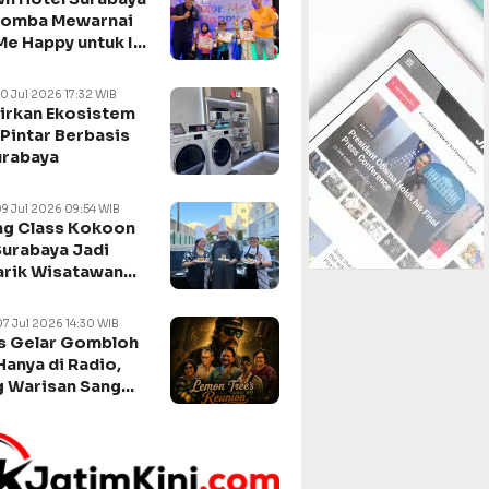
Lomba Mewarnai
Me Happy untuk Isi
n Sekolah
10 Jul 2026 17:32 WIB
irkan Ekosistem
Pintar Berbasis
urabaya
09 Jul 2026 09:54 WIB
g Class Kokoon
Surabaya Jadi
arik Wisatawan
negara
07 Jul 2026 14:30 WIB
s Gelar Gombloh
Hanya di Radio,
 Warisan Sang
da