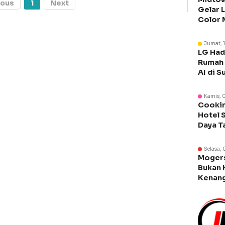
ious
1
Next
Gelar 
Color 
Libura
Jumat, 
LG Had
Rumah 
AI di S
Kamis, 
Cookin
Hotel 
Daya T
Manca
Selasa, 
Moger
Bukan 
Kenang
Legen