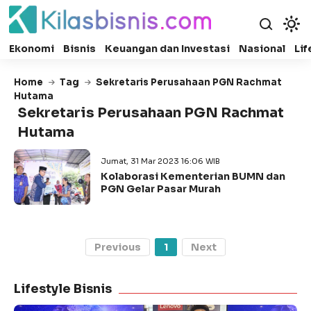
Ekonomi
Bisnis
Keuangan dan Investasi
Nasional
Lif
Home
Tag
Sekretaris Perusahaan PGN Rachmat
Hutama
Sekretaris Perusahaan PGN Rachmat
Hutama
Jumat, 31 Mar 2023 16:06 WIB
Kolaborasi Kementerian BUMN dan
PGN Gelar Pasar Murah
Previous
1
Next
Lifestyle Bisnis