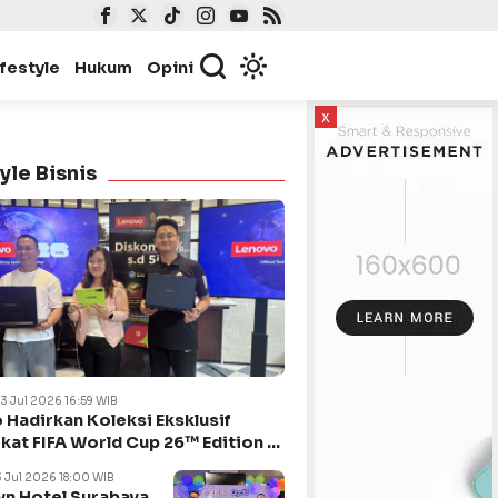
ifestyle
Hukum
Opini
x
yle Bisnis
23 Jul 2026 16:59 WIB
 Hadirkan Koleksi Eksklusif
kat FIFA World Cup 26™ Edition di
ya
3 Jul 2026 18:00 WIB
n Hotel Surabaya