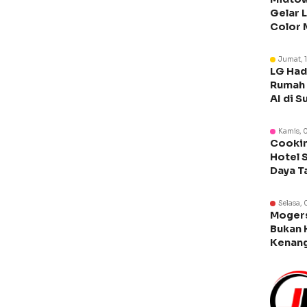
Gelar 
Color 
Libura
Jumat, 
LG Had
Rumah 
AI di S
Kamis, 
Cookin
Hotel 
Daya T
Manca
Selasa, 
Moger
Bukan 
Kenang
Legen