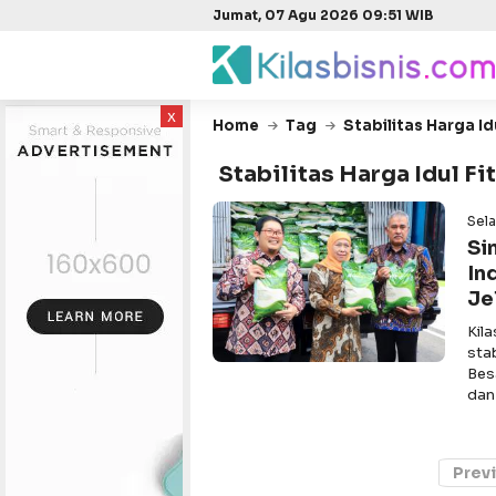
Jumat, 07 Agu 2026 09:51 WIB
x
Home
Tag
Stabilitas Harga Idul
Stabilitas Harga Idul Fit
Sela
Si
In
Je
Kil
sta
Bes
dan
Prev