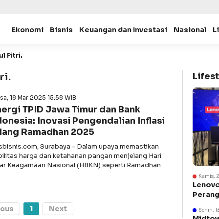
Ekonomi
Bisnis
Keuangan dan Investasi
Nasional
L
 Fitri.
ri.
Lifest
sa, 18 Mar 2025 15:58 WIB
nergi TPID Jawa Timur dan Bank
donesia: Inovasi Pengendalian Inflasi
lang Ramadhan 2025
asbisnis.com, Surabaya - Dalam upaya memastikan
bilitas harga dan ketahanan pangan menjelang Hari
ar Keagamaan Nasional (HBKN) seperti Ramadhan
Kamis, 
Lenovo
Perang
Suraba
ious
1
Next
Senin, 1
Midtow