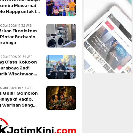
Lomba Mewarnai
Me Happy untuk Isi
n Sekolah
10 Jul 2026 17:32 WIB
irkan Ekosistem
Pintar Berbasis
urabaya
09 Jul 2026 09:54 WIB
g Class Kokoon
Surabaya Jadi
arik Wisatawan
negara
07 Jul 2026 14:30 WIB
s Gelar Gombloh
Hanya di Radio,
 Warisan Sang
da