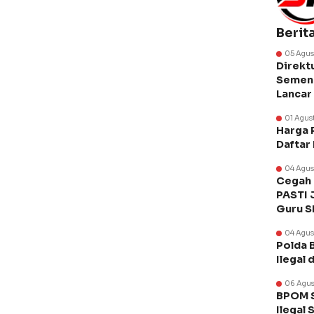
Berit
05 Agus
Direkt
Semen 
Lancar
01 Agus
Harga 
Daftar
04 Agus
Cegah 
PASTI 
Guru 
04 Agus
Polda 
Ilegal 
06 Agus
BPOM S
Ilegal 