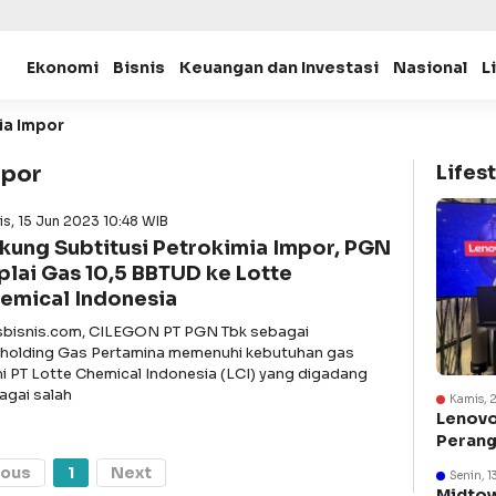
Ekonomi
Bisnis
Keuangan dan Investasi
Nasional
L
ia Impor
mpor
Lifest
s, 15 Jun 2023 10:48 WIB
kung Subtitusi Petrokimia Impor, PGN
plai Gas 10,5 BBTUD ke Lotte
emical Indonesia
asbisnis.com, CILEGON PT PGN Tbk sebagai
holding Gas Pertamina memenuhi kebutuhan gas
i PT Lotte Chemical Indonesia (LCI) yang digadang
agai salah
Kamis, 
Lenovo
Perang
Suraba
ious
1
Next
Senin, 1
Midtow