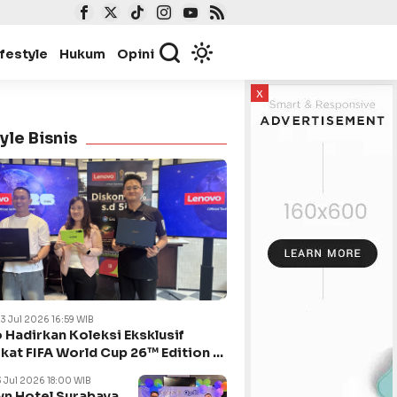
ifestyle
Hukum
Opini
x
yle Bisnis
23 Jul 2026 16:59 WIB
 Hadirkan Koleksi Eksklusif
kat FIFA World Cup 26™ Edition di
ya
3 Jul 2026 18:00 WIB
n Hotel Surabaya