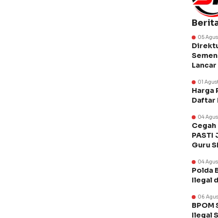
Berit
05 Agus
Direkt
Semen 
Lancar
01 Agus
Harga 
Daftar
04 Agus
Cegah 
PASTI 
Guru 
04 Agus
Polda 
Ilegal 
06 Agus
BPOM S
Ilegal 