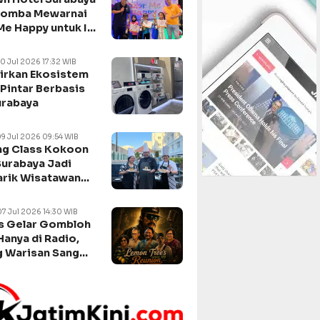
Lomba Mewarnai
Me Happy untuk Isi
n Sekolah
10 Jul 2026 17:32 WIB
irkan Ekosistem
Pintar Berbasis
urabaya
09 Jul 2026 09:54 WIB
g Class Kokoon
Surabaya Jadi
arik Wisatawan
negara
07 Jul 2026 14:30 WIB
s Gelar Gombloh
Hanya di Radio,
 Warisan Sang
da