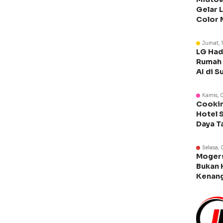
Gelar 
Color 
Libura
Jumat, 
LG Had
Rumah 
AI di S
Kamis, 
Cookin
Hotel 
Daya T
Manca
Selasa, 
Moger
Bukan 
Kenang
Legen