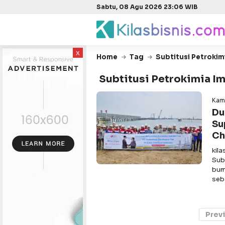
Sabtu, 08 Agu 2026 23:06 WIB
x
Home
Tag
Subtitusi Petrokim
Subtitusi Petrokimia I
Kami
Du
Su
Ch
kil
Sub
bum
seb
Prev