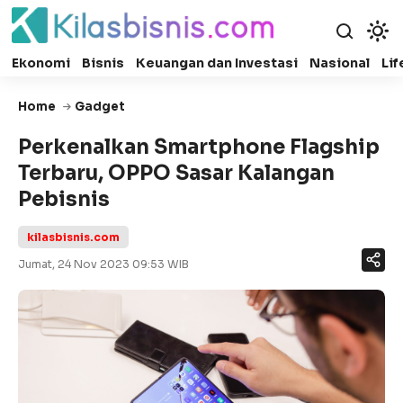
Ekonomi
Bisnis
Keuangan dan Investasi
Nasional
Lif
Home
Gadget
Perkenalkan Smartphone Flagship
Terbaru, OPPO Sasar Kalangan
Pebisnis
kilasbisnis.com
Jumat, 24 Nov 2023 09:53 WIB