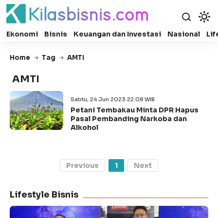
Ekonomi
Bisnis
Keuangan dan Investasi
Nasional
Lif
Home
Tag
AMTI
AMTI
Sabtu, 24 Jun 2023 22:08 WIB
Petani Tembakau Minta DPR Hapus
Pasal Pembanding Narkoba dan
Alkohol
Previous
1
Next
Lifestyle Bisnis