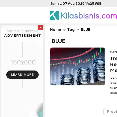
Jumat, 07 Agu 2026 14:25 WIB
x
Home
Tag
BLUE
BLUE
Seni
Tr
Re
Me
Pen
Kil
202
aka
Prev