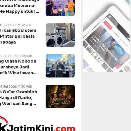
Lomba Mewarnai
Me Happy untuk Isi
n Sekolah
10 Jul 2026 17:32 WIB
irkan Ekosistem
Pintar Berbasis
urabaya
09 Jul 2026 09:54 WIB
g Class Kokoon
Surabaya Jadi
arik Wisatawan
negara
07 Jul 2026 14:30 WIB
s Gelar Gombloh
Hanya di Radio,
 Warisan Sang
da