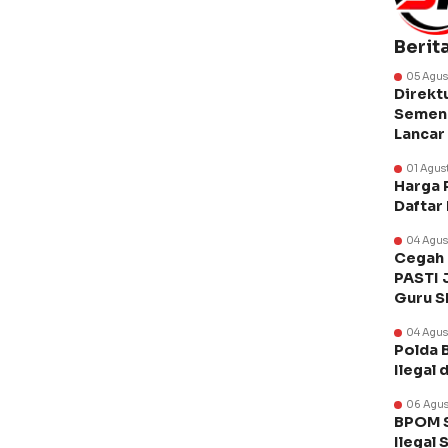
Berit
05 Agus
Direkt
Semen 
Lancar
01 Agus
Harga 
Daftar
04 Agus
Cegah 
PASTI 
Guru 
04 Agus
Polda 
Ilegal 
06 Agus
BPOM S
Ilegal 