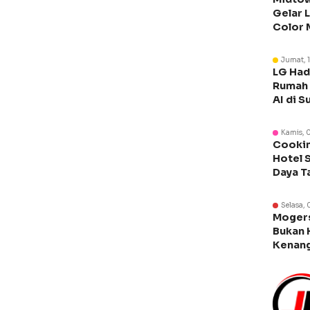
Gelar 
Color 
Libura
Jumat, 
LG Had
Rumah 
AI di S
Kamis, 
Cookin
Hotel 
Daya T
Manca
Selasa, 
Moger
Bukan 
Kenang
Legen