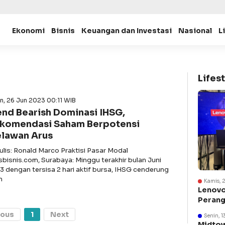
Ekonomi
Bisnis
Keuangan dan Investasi
Nasional
L
Lifest
n, 26 Jun 2023 00:11 WIB
end Bearish Dominasi IHSG,
komendasi Saham Berpotensi
lawan Arus
ulis: Ronald Marco Praktisi Pasar Modal
asbisnis.com, Surabaya: Minggu terakhir bulan Juni
3 dengan tersisa 2 hari aktif bursa, IHSG cenderung
n
Kamis, 
Lenovo
Perang
Suraba
ious
1
Next
Senin, 1
Midtow