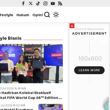
ifestyle
Hukum
Opini
x
yle Bisnis
23 Jul 2026 16:59 WIB
 Hadirkan Koleksi Eksklusif
kat FIFA World Cup 26™ Edition di
ya
3 Jul 2026 18:00 WIB
n Hotel Surabaya