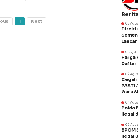
Berit
ious
1
Next
05 Agus
Direkt
Semen 
Lancar
01 Agus
Harga 
Daftar
04 Agus
Cegah 
PASTI 
Guru 
04 Agus
Polda 
Ilegal 
06 Agus
BPOM S
Ilegal 