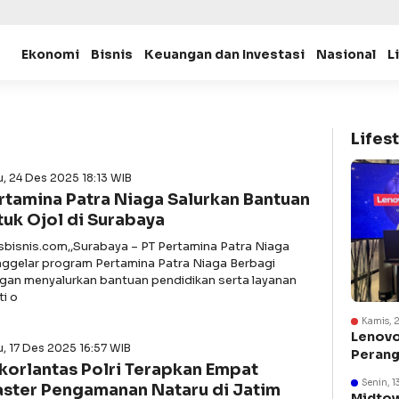
Ekonomi
Bisnis
Keuangan dan Investasi
Nasional
L
Lifest
, 24 Des 2025 18:13 WIB
rtamina Patra Niaga Salurkan Bantuan
tuk Ojol di Surabaya
asbisnis.com,,Surabaya – PT Pertamina Patra Niaga
ggelar program Pertamina Patra Niaga Berbagi
gan menyalurkan bantuan pendidikan serta layanan
ti o
Kamis, 
Lenovo
, 17 Des 2025 16:57 WIB
Perang
korlantas Polri Terapkan Empat
Suraba
Senin, 1
aster Pengamanan Nataru di Jatim
Midtow