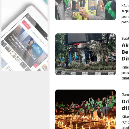
kila
Agu
pen
pen
Sabt
Ak
Be
Di
Kil
pos 
dil
Jum
Dr
di
Kil
(Oj
aksi