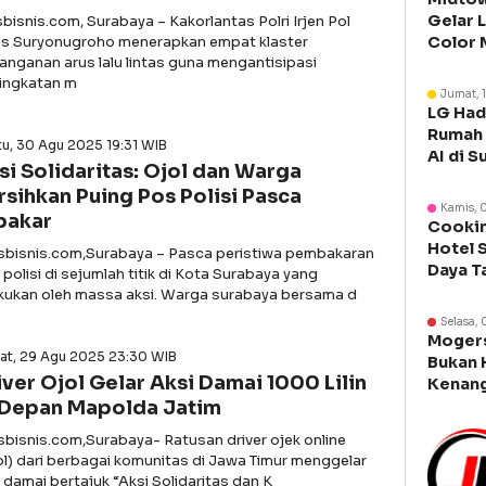
Gelar 
sbisnis.com, Surabaya – Kakorlantas Polri Irjen Pol
s Suryonugroho menerapkan empat klaster
Color 
anganan arus lalu lintas guna mengantisipasi
Libura
ingkatan m
Jumat, 
LG Had
Rumah 
u, 30 Agu 2025 19:31 WIB
AI di S
si Solidaritas: Ojol dan Warga
rsihkan Puing Pos Polisi Pasca
Kamis, 
bakar
Cookin
Hotel 
asbisnis.com,Surabaya – Pasca peristiwa pembakaran
Daya T
polisi di sejumlah titik di Kota Surabaya yang
Manca
akukan oleh massa aksi. Warga surabaya bersama d
Selasa, 
Moger
at, 29 Agu 2025 23:30 WIB
Bukan 
iver Ojol Gelar Aksi Damai 1000 Lilin
Kenang
 Depan Mapolda Jatim
Legen
asbisnis.com,Surabaya- Ratusan driver ojek online
ol) dari berbagai komunitas di Jawa Timur menggelar
 damai bertajuk “Aksi Solidaritas dan K