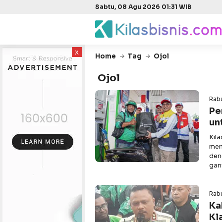
Sabtu, 08 Agu 2026 01:31 WIB
x
Home
Tag
Ojol
Ojol
Rabu
Pe
un
Kil
men
den
gan
Rabu
Ka
Kl