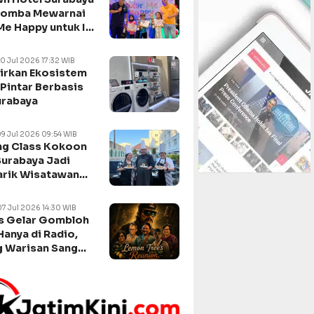
Lomba Mewarnai
Me Happy untuk Isi
n Sekolah
10 Jul 2026 17:32 WIB
irkan Ekosistem
Pintar Berbasis
urabaya
09 Jul 2026 09:54 WIB
g Class Kokoon
Surabaya Jadi
arik Wisatawan
negara
07 Jul 2026 14:30 WIB
s Gelar Gombloh
Hanya di Radio,
 Warisan Sang
da