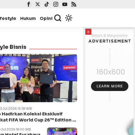
ifestyle
Hukum
Opini
x
yle Bisnis
23 Jul 2026 16:59 WIB
 Hadirkan Koleksi Eksklusif
kat FIFA World Cup 26™ Edition di
ya
3 Jul 2026 18:00 WIB
n Hotel Surabaya