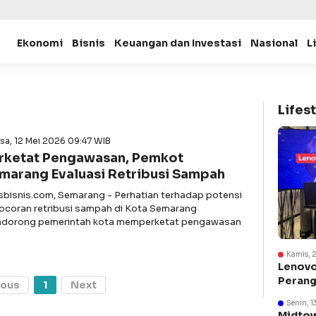
Ekonomi
Bisnis
Keuangan dan Investasi
Nasional
L
Lifest
sa, 12 Mei 2026 09:47 WIB
rketat Pengawasan, Pemkot
marang Evaluasi Retribusi Sampah
asbisnis.com, Semarang - Perhatian terhadap potensi
ocoran retribusi sampah di Kota Semarang
dorong pemerintah kota memperketat pengawasan
Kamis, 
Lenovo
Perang
ious
1
Next
Suraba
Senin, 1
Midtow