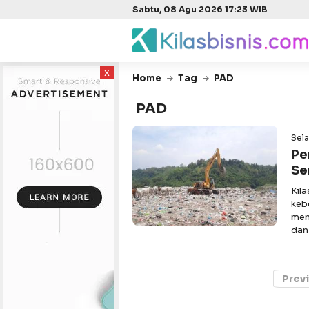
Sabtu, 08 Agu 2026 17:23 WIB
x
Home
Tag
PAD
PAD
Sela
Pe
Se
Kil
keb
men
dan
Prev