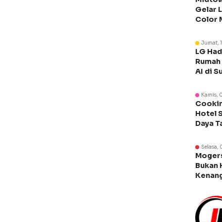
Gelar 
Color 
Libura
Jumat, 
LG Had
Rumah 
AI di S
Kamis, 
Cookin
Hotel 
Daya T
Manca
Selasa, 
Moger
Bukan 
Kenang
Legen