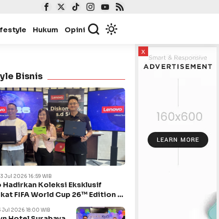
ifestyle
Hukum
Opini
x
yle Bisnis
23 Jul 2026 16:59 WIB
 Hadirkan Koleksi Eksklusif
kat FIFA World Cup 26™ Edition di
ya
3 Jul 2026 18:00 WIB
n Hotel Surabaya