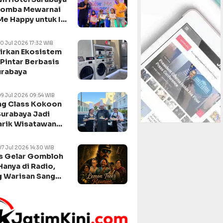
Lomba Mewarnai
Me Happy untuk Isi
n Sekolah
10 Jul 2026 17:32 WIB
irkan Ekosistem
Pintar Berbasis
urabaya
09 Jul 2026 09:54 WIB
g Class Kokoon
Surabaya Jadi
arik Wisatawan
negara
07 Jul 2026 14:30 WIB
s Gelar Gombloh
Hanya di Radio,
 Warisan Sang
da