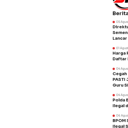
Berit
05 Agus
Direkt
Semen 
Lancar
01 Agus
Harga 
Daftar
04 Agus
Cegah 
PASTI 
Guru 
04 Agus
Polda 
Ilegal 
06 Agus
BPOM S
Ilegal 