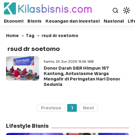
Ekonomi
Bisnis
Keuangan dan Investasi
Nasional
Lif
Home
Tag
rsud dr soetomo
rsud dr soetomo
Kamis, 25 Jun 2026 15:56 WIB
Donor Darah SIER Himpun 157
Kantong, Antusiasme Warga
Mengalir di Peringatan Hari Donor
Sedunia
Previous
1
Next
Lifestyle Bisnis