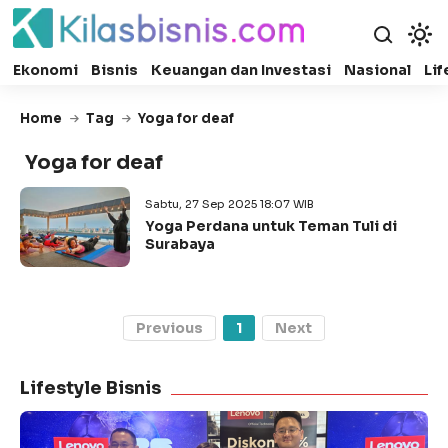
Ekonomi
Bisnis
Keuangan dan Investasi
Nasional
Lif
Home
Tag
Yoga for deaf
Yoga for deaf
Sabtu, 27 Sep 2025 18:07 WIB
Yoga Perdana untuk Teman Tuli di
Surabaya
Previous
1
Next
Lifestyle Bisnis