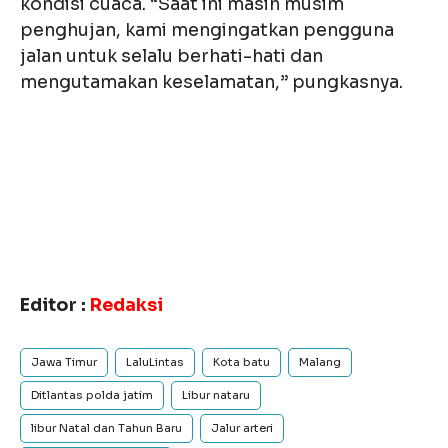
kondisi cuaca. “Saat ini masih musim
penghujan, kami mengingatkan pengguna
jalan untuk selalu berhati-hati dan
mengutamakan keselamatan,” pungkasnya.
Editor :
Redaksi
Jawa Timur
LaluLintas
Kota batu
Malang
Ditlantas polda jatim
Libur nataru
libur Natal dan Tahun Baru
Jalur arteri