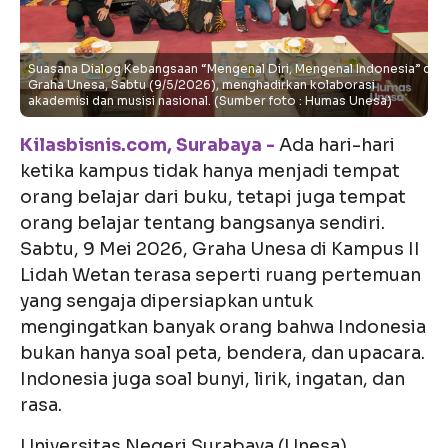
Suasana Dialog Kebangsaan “Mengenal Diri, Mengenal Indonesia” di
Graha Unesa, Sabtu (9/5/2026), menghadirkan kolaborasi
akademisi dan musisi nasional. (Sumber foto : Humas Unesa)
Kilasbisnis.com, Surabaya -
Ada hari-hari
ketika kampus tidak hanya menjadi tempat
orang belajar dari buku, tetapi juga tempat
orang belajar tentang bangsanya sendiri.
Sabtu, 9 Mei 2026, Graha Unesa di Kampus II
Lidah Wetan terasa seperti ruang pertemuan
yang sengaja dipersiapkan untuk
mengingatkan banyak orang bahwa Indonesia
bukan hanya soal peta, bendera, dan upacara.
Indonesia juga soal bunyi, lirik, ingatan, dan
rasa.
Universitas Negeri Surabaya (Unesa)