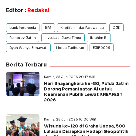
Editor :
Redaksi
bank indonesia
BPS
Khofifah Indar Parawansa
OJK
Pemprov Jatim
Investasi Jawa Timur
Ibrahim BI
Dyah Wahyu Ermawati
Horas Tarihoran
EJIF 2026
Berita Terbaru
Kamis, 25 Jun 2026 20:17 WIB
Hari Bhayangkara ke-80, Polda Jatim
Dorong Pemanfaatan AI untuk
Keamanan Publik Lewat KREAFEST
2026
Kamis, 25 Jun 2026 16:06 WIB
Wisuda ke-120 di Graha Unesa, 500
Lulusan Disiapkan Hadapi Geopolitik