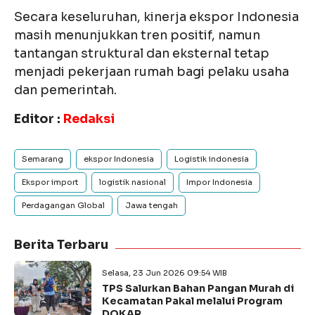
Secara keseluruhan, kinerja ekspor Indonesia
masih menunjukkan tren positif, namun
tantangan struktural dan eksternal tetap
menjadi pekerjaan rumah bagi pelaku usaha
dan pemerintah.
Editor :
Redaksi
Semarang
ekspor Indonesia
Logistik indonesia
Ekspor import
logistik nasional
Impor Indonesia
Perdagangan Global
Jawa tengah
Berita Terbaru
Selasa, 23 Jun 2026 09:54 WIB
TPS Salurkan Bahan Pangan Murah di
Kecamatan Pakal melalui Program
DOKAR