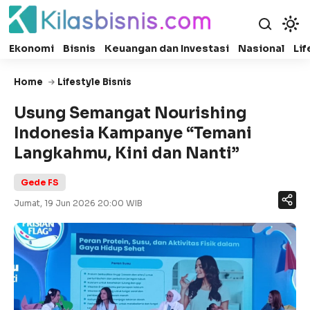
Ekonomi
Bisnis
Keuangan dan Investasi
Nasional
Lif
Home
Lifestyle Bisnis
Usung Semangat Nourishing
Indonesia Kampanye “Temani
Langkahmu, Kini dan Nanti”
Gede FS
Jumat, 19 Jun 2026 20:00 WIB