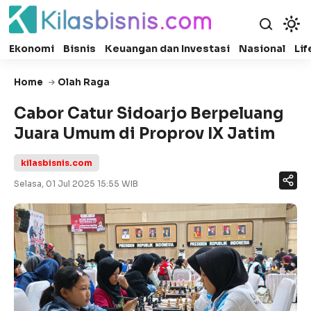
Ekonomi
Bisnis
Keuangan dan Investasi
Nasional
Lif
Home
Olah Raga
Cabor Catur Sidoarjo Berpeluang
Juara Umum di Proprov IX Jatim
kilasbisnis.com
Selasa, 01 Jul 2025 15:55 WIB