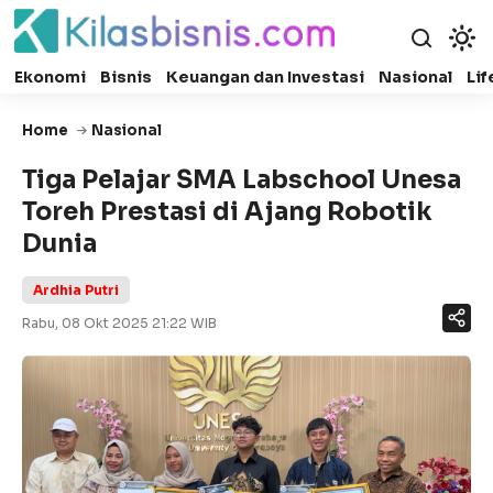
Ekonomi
Bisnis
Keuangan dan Investasi
Nasional
Lif
Home
Nasional
Tiga Pelajar SMA Labschool Unesa
Toreh Prestasi di Ajang Robotik
Dunia
Ardhia Putri
Rabu, 08 Okt 2025 21:22 WIB