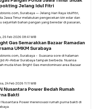
tgas Pangan Polda Jawa Timur Sidak
pokting Jelang Idul Fitri
sbisnis.com, Surabaya — Jelang Hari Raya Idulfitri,
da Jawa Timur melakukan pengecekan izin edar dan
u sejumlah bahan pangan yang beredar di pasaran,
, 25 Feb 2026 08:41 WIB
ight Gas Semarakkan Bazaar Ramadan
rsama UMKM Surabaya
asbisnis.com, Surabaya - Suasana sore di halaman
jid Al-Akbar Surabaya tampak berbeda. Nuansa
ah muda khas Bright Gas mendominasi area Bazaar
sa, 24 Feb 2026 11:11 WIB
N Nusantara Power Bedah Rumah
rna Bakti
 Nusantara Power merenovasi rumah purna bakti di
abaya.