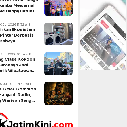
Lomba Mewarnai
Me Happy untuk Isi
n Sekolah
10 Jul 2026 17:32 WIB
irkan Ekosistem
Pintar Berbasis
urabaya
09 Jul 2026 09:54 WIB
g Class Kokoon
Surabaya Jadi
arik Wisatawan
negara
07 Jul 2026 14:30 WIB
s Gelar Gombloh
Hanya di Radio,
 Warisan Sang
da