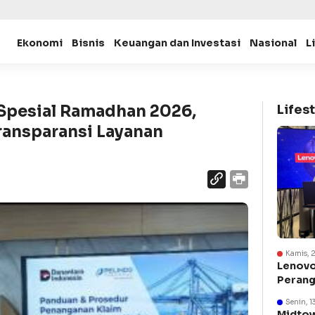
Ekonomi
Bisnis
Keuangan dan Investasi
Nasional
L
Spesial Ramadhan 2026,
Lifest
Transparansi Layanan
Kamis, 
Lenovo
Perang
Suraba
Senin, 1
Midtow