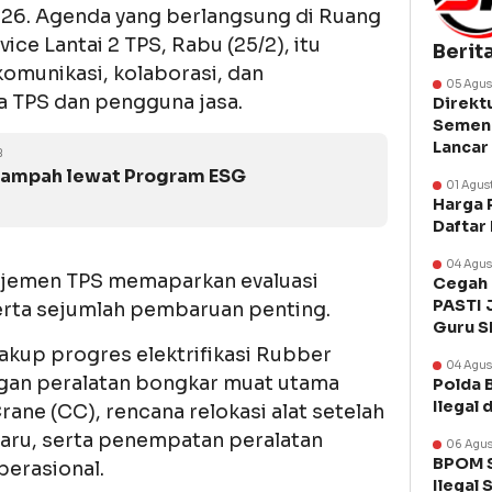
26. Agenda yang berlangsung di Ruang
e Lantai 2 TPS, Rabu (25/2), itu
Berit
omunikasi, kolaborasi, dan
05 Agus
a TPS dan pengguna jasa.
Direkt
Semen 
Lancar
B
Sampah lewat Program ESG
01 Agus
Harga 
Daftar
04 Agus
ajemen TPS memaparkan evaluasi
Cegah 
PASTI 
serta sejumlah pembaruan penting.
Guru 
kup progres elektrifikasi Rubber
04 Agus
ngan peralatan bongkar muat utama
Polda 
Ilegal 
ane (CC), rencana relokasi alat setelah
aru, serta penempatan peralatan
06 Agus
BPOM S
perasional.
Ilegal 