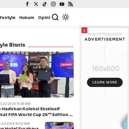
ifestyle
Hukum
Opini
x
yle Bisnis
23 Jul 2026 16:59 WIB
 Hadirkan Koleksi Eksklusif
kat FIFA World Cup 26™ Edition di
ya
3 Jul 2026 18:00 WIB
n Hotel Surabaya