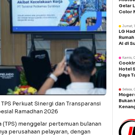
Gelar 
Color 
Libura
Jumat, 
LG Had
Rumah 
AI di S
Kamis, 
Cookin
Hotel 
Daya T
Manca
Selasa, 
Moger
Bukan 
TPS Perkuat Sinergi dan Transparansi
Kenang
pesial Ramadhan 2026
Legen
a (TPS) menggelar pertemuan bulanan
ya perusahaan pelayaran, dengan