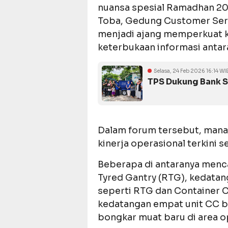
nuansa spesial Ramadhan 20
Toba, Gedung Customer Servic
menjadi ajang memperkuat k
keterbukaan informasi antar
Selasa, 24 Feb 2026 16:14 WI
TPS Dukung Bank 
Dalam forum tersebut, man
kinerja operasional terkini 
Beberapa di antaranya menca
Tyred Gantry (RTG), kedata
seperti RTG dan Container Cr
kedatangan empat unit CC b
bongkar muat baru di area o