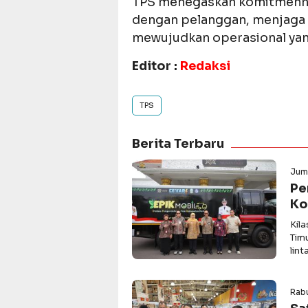
TPS menegaskan komitmenny
dengan pelanggan, menjaga t
mewujudkan operasional yang
Editor :
Redaksi
TPS
Berita Terbaru
Juma
Pe
Ko
Kil
Tim
lin
Rabu