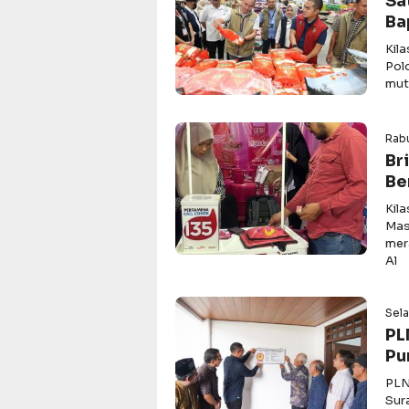
Sa
Ba
Kila
Pol
mut
Rabu
Br
Be
Kil
Mas
mer
Al
Sela
PL
Pu
PLN
Sur