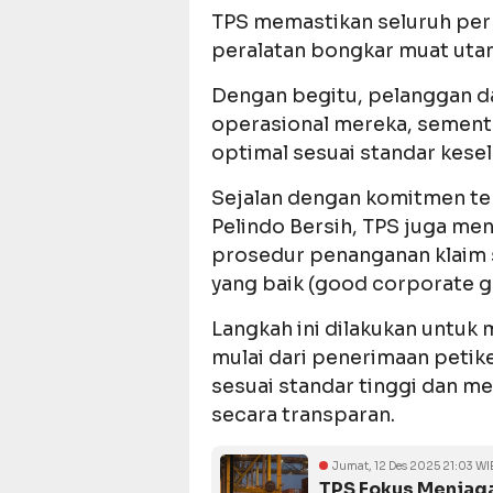
TPS memastikan seluruh p
peralatan bongkar muat utam
Dengan begitu, pelanggan 
operasional mereka, sement
optimal sesuai standar kesel
Sejalan dengan komitmen te
Pelindo Bersih, TPS juga m
prosedur penanganan klaim 
yang baik (good corporate g
Langkah ini dilakukan untuk
mulai dari penerimaan peti
sesuai standar tinggi dan m
secara transparan.
Jumat, 12 Des 2025 21:03 WI
TPS Fokus Menjag