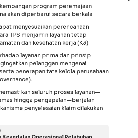
erkembangan program peremajaan
a akan diperbarui secara berkala.
dapat menyesuaikan perencanaan
ara TPS menjamin layanan tetap
amatan dan kesehatan kerja (K3).
rhadap layanan prima dan prinsip
engingatkan pelanggan mengenai
serta penerapan tata kelola perusahaan
overnance).
 memastikan seluruh proses layanan—
kemas hingga pengapalan—berjalan
ekanisme penyelesaian klaim dilakukan
B
a Keandalan Operasional Pelabuhan