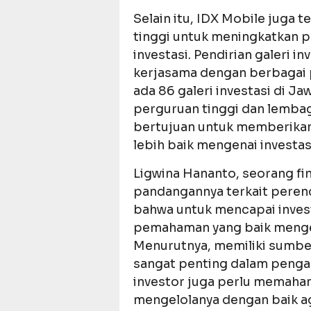
Selain itu, IDX Mobile juga 
tinggi untuk meningkatkan 
investasi. Pendirian galeri i
kerjasama dengan berbagai pe
ada 86 galeri investasi di J
perguruan tinggi dan lembaga
bertujuan untuk memberika
lebih baik mengenai investas
Ligwina Hananto, seorang fi
pandangannya terkait peren
bahwa untuk mencapai inves
pemahaman yang baik mengen
Menurutnya, memiliki sumber
sangat penting dalam pengamb
investor juga perlu memahami
mengelolanya dengan baik ag