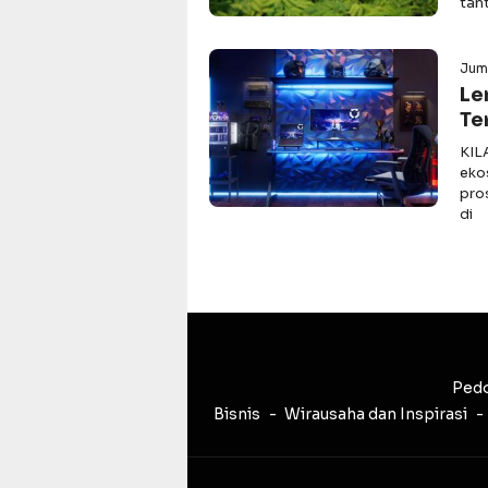
tan
Juma
Le
Te
KIL
eko
pro
di
Pedo
Bisnis
Wirausaha dan Inspirasi