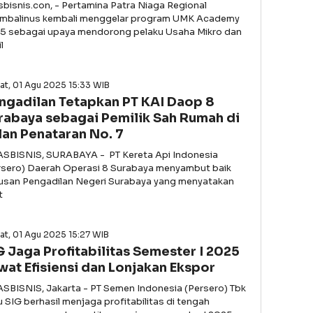
asbisnis.con, - Pertamina Patra Niaga Regional
imbalinus kembali menggelar program UMK Academy
5 sebagai upaya mendorong pelaku Usaha Mikro dan
l
at, 01 Agu 2025 15:33 WIB
ngadilan Tetapkan PT KAI Daop 8
rabaya sebagai Pemilik Sah Rumah di
lan Penataran No. 7
ASBISNIS, SURABAYA - PT Kereta Api Indonesia
rsero) Daerah Operasi 8 Surabaya menyambut baik
usan Pengadilan Negeri Surabaya yang menyatakan
t
t, 01 Agu 2025 15:27 WIB
G Jaga Profitabilitas Semester I 2025
wat Efisiensi dan Lonjakan Ekspor
ASBISNIS, Jakarta - PT Semen Indonesia (Persero) Tbk
u SIG berhasil menjaga profitabilitas di tengah