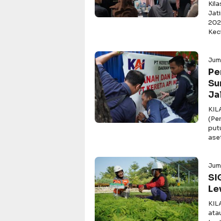
Kil
Jat
202
Keci
Jum
Pe
Su
Ja
KIL
(Pe
put
ase
Juma
SI
Le
KIL
ata