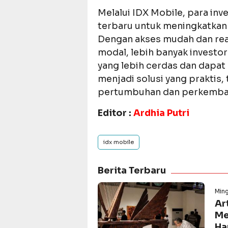
Melalui IDX Mobile, para in
terbaru untuk meningkatkan
Dengan akses mudah dan rea
modal, lebih banyak investo
yang lebih cerdas dan dapat 
menjadi solusi yang praktis, 
pertumbuhan dan perkembang
Editor :
Ardhia Putri
idx mobile
Berita Terbaru
Min
Ar
Me
Ha