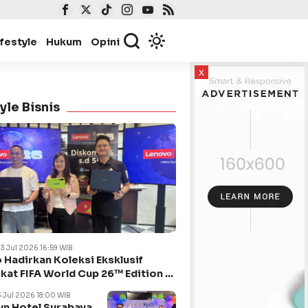
ifestyle
Hukum
Opini
x
yle Bisnis
23 Jul 2026 16:59 WIB
 Hadirkan Koleksi Eksklusif
kat FIFA World Cup 26™ Edition di
ya
3 Jul 2026 18:00 WIB
n Hotel Surabaya