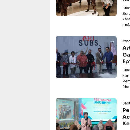
Kil
Sur
kar
mel
Min
Ar
Ga
Ep
Kil
kon
Pem
Men
Sabt
Pe
Ac
Ke