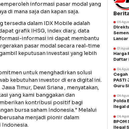
emperoleh informasi pasar modal yang
aya di mana saja dan kapan saja.
Berit
ng tersedia dalam IDX Mobile adalah
05 Agus
Direkt
dapat grafik IHSG, index diary, data
Semen 
Informasi-informasi ini dapat membantu
Lancar
rgerakan pasar modal secara real-time
01 Agus
ambil keputusan investasi yang lebih
Harga 
Daftar
04 Agus
komitmen untuk menghadirkan solusi
Cegah 
b kebutuhan investor di era digital ini.
PASTI 
Guru 
 Jawa Timur, Dewi Sriana , menyatakan,
kasi yang kami banggakan dan
04 Agus
Polda 
berikan kontribusi positif bagi
Ilegal 
gan bursa saham Indonesia." Melalui
rus berusaha menjadi pionir dalam
06 Agus
BPOM S
i Indonesia.
Ilegal 