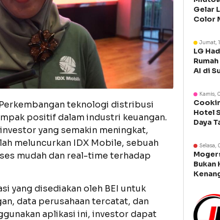
Gelar 
Color 
Libura
Jumat, 
LG Had
Rumah 
AI di S
Kamis, 
Cookin
Perkembangan teknologi distribusi
Hotel 
pak positif dalam industri keuangan.
Daya T
nvestor yang semakin meningkat,
Manca
telah meluncurkan IDX Mobile, sebuah
Selasa, 
Moger
kses mudah dan real-time terhadap
Bukan 
Kenang
Legen
si yang disediakan oleh BEI untuk
n, data perusahaan tercatat, dan
unakan aplikasi ini, investor dapat