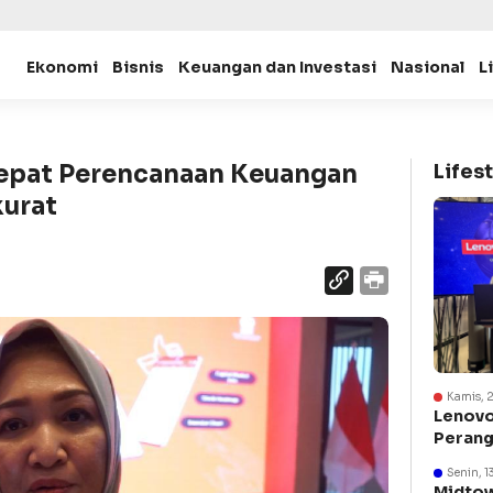
Ekonomi
Bisnis
Keuangan dan Investasi
Nasional
L
epat Perencanaan Keuangan
Lifest
urat
Kamis, 
Lenovo
Perang
Suraba
Senin, 1
Midtow