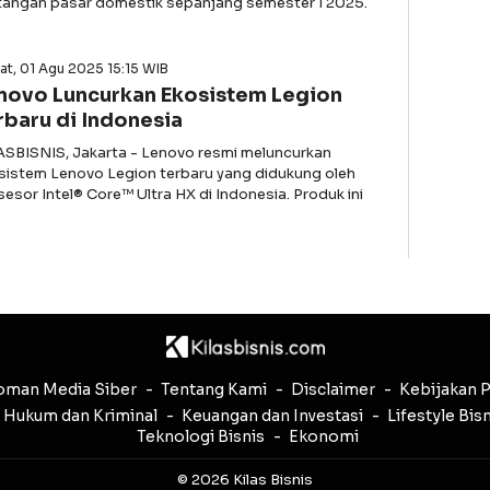
tangan pasar domestik sepanjang semester I 2025.
t, 01 Agu 2025 15:15 WIB
novo Luncurkan Ekosistem Legion
rbaru di Indonesia
ASBISNIS, Jakarta - Lenovo resmi meluncurkan
sistem Lenovo Legion terbaru yang didukung oleh
sesor Intel® Core™ Ultra HX di Indonesia. Produk ini
man Media Siber
Tentang Kami
Disclaimer
Kebijakan P
Hukum dan Kriminal
Keuangan dan Investasi
Lifestyle Bis
Teknologi Bisnis
Ekonomi
© 2026 Kilas Bisnis