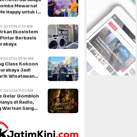
Lomba Mewarnai
Me Happy untuk Isi
n Sekolah
10 Jul 2026 17:32 WIB
irkan Ekosistem
Pintar Berbasis
urabaya
09 Jul 2026 09:54 WIB
g Class Kokoon
Surabaya Jadi
arik Wisatawan
negara
07 Jul 2026 14:30 WIB
s Gelar Gombloh
Hanya di Radio,
 Warisan Sang
da