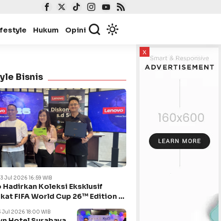
ifestyle
Hukum
Opini
x
yle Bisnis
23 Jul 2026 16:59 WIB
 Hadirkan Koleksi Eksklusif
kat FIFA World Cup 26™ Edition di
ya
3 Jul 2026 18:00 WIB
n Hotel Surabaya