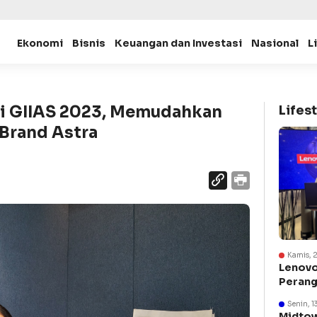
Ekonomi
Bisnis
Keuangan dan Investasi
Nasional
L
di GIIAS 2023, Memudahkan
Lifest
 Brand Astra
Kamis, 
Lenovo
Perang
Suraba
Senin, 1
Midtow