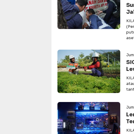
Su
Ja
KIL
(Pe
put
ase
Juma
SI
Le
KIL
ata
tan
Juma
Le
Te
KIL