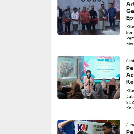
Ar
Ga
Ep
Kil
kon
Pem
Men
Sabt
Pe
Ac
Ke
Kil
Jat
202
Keci
Jum
Pe