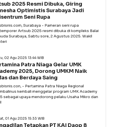
tsub 2025 Resmi Dibuka, Giring
nesha Optimistis Surabaya Jadi
isentrum Seni Rupa
asbisnis.com, Surabaya - Pameran seni rupa
temporer Artsub 2025 resmi dibuka di kompleks Balai
uda Surabaya, Sabtu sore, 2 Agustus 2025. Wakil
teri
u, 02 Agu 2025 13:44 WIB
rtamina Patra Niaga Gelar UMK
ademy 2025, Dorong UMKM Naik
las dan Berdaya Saing
asbisnis.con, - Pertamina Patra Niaga Regional
imbalinus kembali menggelar program UMK Academy
5 sebagai upaya mendorong pelaku Usaha Mikro dan
l
at, 01 Agu 2025 15:33 WIB
ngadilan Tetapkan PT KAI Daop 8