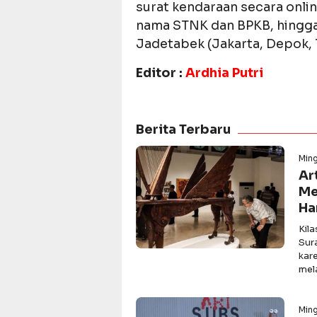
surat kendaraan secara onli
nama STNK dan BPKB, hingga 
Jadetabek (Jakarta, Depok, T
Editor :
Ardhia Putri
Berita Terbaru
Min
Ar
Me
Ha
Kil
Sur
kar
mel
Min