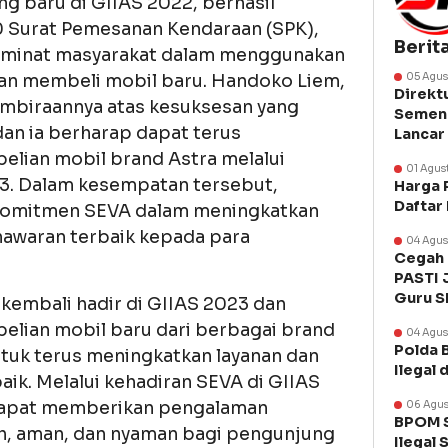
g baru di GIIAS 2022, berhasil
0 Surat Pemesanan Kendaraan (SPK),
Berit
a minat masyarakat dalam menggunakan
dan membeli mobil baru. Handoko Liem,
05 Agus
Direkt
mbiraannya atas kesuksesan yang
Semen 
dan ia berharap dapat terus
Lancar
lian mobil brand Astra melalui
01 Agus
23. Dalam kesempatan tersebut,
Harga 
Daftar
komitmen SEVA dalam meningkatkan
awaran terbaik kepada para
04 Agus
Cegah 
PASTI 
Guru 
 kembali hadir di GIIAS 2023 dan
lian mobil baru dari berbagai brand
04 Agus
Polda 
tuk terus meningkatkan layanan dan
Ilegal 
k. Melalui kehadiran SEVA di GIIAS
dapat memberikan pengalaman
06 Agus
BPOM S
h, aman, dan nyaman bagi pengunjung
Ilegal 