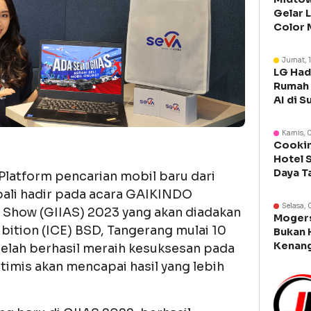
Gelar 
Color 
Libura
Jumat, 
LG Had
Rumah 
AI di S
Kamis, 
Cookin
Hotel 
Daya T
Platform pencarian mobil baru dari
Manca
bali hadir pada acara GAIKINDO
Selasa, 
o Show (GIIAS) 2023 yang akan diadakan
Moger
bition (ICE) BSD, Tangerang mulai 10
Bukan 
Kenang
elah berhasil meraih kesuksesan pada
Legen
imis akan mencapai hasil yang lebih