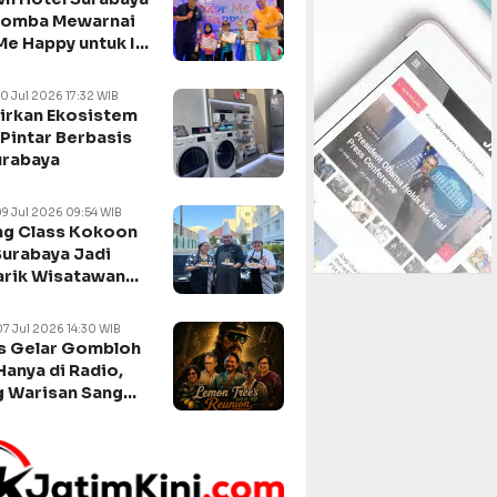
Lomba Mewarnai
Me Happy untuk Isi
n Sekolah
10 Jul 2026 17:32 WIB
irkan Ekosistem
Pintar Berbasis
urabaya
09 Jul 2026 09:54 WIB
g Class Kokoon
Surabaya Jadi
arik Wisatawan
negara
07 Jul 2026 14:30 WIB
s Gelar Gombloh
Hanya di Radio,
 Warisan Sang
da