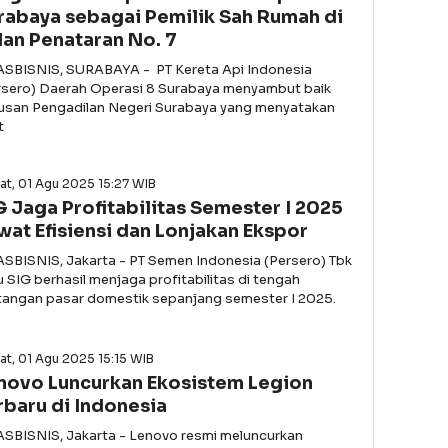
rabaya sebagai Pemilik Sah Rumah di
lan Penataran No. 7
ASBISNIS, SURABAYA - PT Kereta Api Indonesia
rsero) Daerah Operasi 8 Surabaya menyambut baik
usan Pengadilan Negeri Surabaya yang menyatakan
t
t, 01 Agu 2025 15:27 WIB
G Jaga Profitabilitas Semester I 2025
wat Efisiensi dan Lonjakan Ekspor
ASBISNIS, Jakarta - PT Semen Indonesia (Persero) Tbk
u SIG berhasil menjaga profitabilitas di tengah
tangan pasar domestik sepanjang semester I 2025.
t, 01 Agu 2025 15:15 WIB
novo Luncurkan Ekosistem Legion
rbaru di Indonesia
ASBISNIS, Jakarta - Lenovo resmi meluncurkan