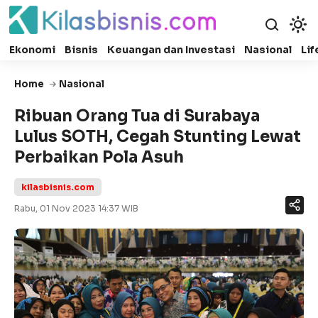
Ekonomi
Bisnis
Keuangan dan Investasi
Nasional
Lif
Home
Nasional
Ribuan Orang Tua di Surabaya
Lulus SOTH, Cegah Stunting Lewat
Perbaikan Pola Asuh
kilasbisnis.com
Rabu, 01 Nov 2023 14:37 WIB