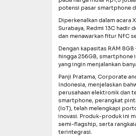
pada harga mulai Rp1,5 juta
potensi pasar smartphone di
Diperkenalkan dalam acara 
Surabaya, Redmi 13C hadir d
dan menawarkan fitur NFC s
Dengan kapasitas RAM 8GB +
hingga 256GB, smartphone 
yang ingin menjalankan bany
Panji Pratama, Corporate an
Indonesia, menjelaskan bah
perusahaan elektronik dan t
smartphone, perangkat pinta
(IoT), telah melengkapi por
inovasi. Produk-produk ini 
semi-flagship, serta rangka
terintegrasi.