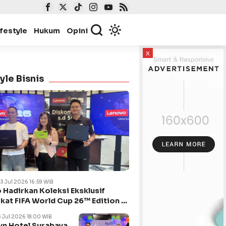
ifestyle
Hukum
Opini
x
yle Bisnis
23 Jul 2026 16:59 WIB
 Hadirkan Koleksi Eksklusif
kat FIFA World Cup 26™ Edition di
ya
3 Jul 2026 18:00 WIB
n Hotel Surabaya