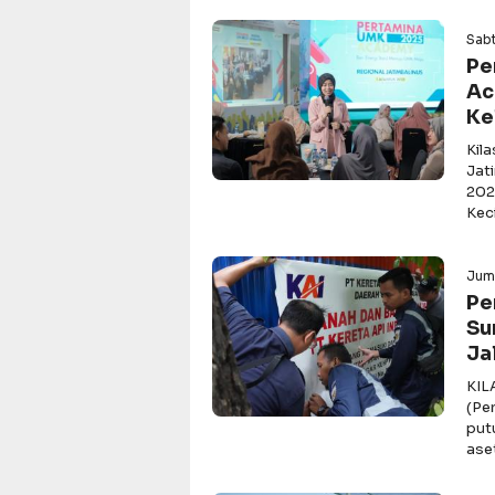
Sabt
Pe
Ac
Ke
Kil
Jat
202
Keci
Jum
Pe
Su
Ja
KIL
(Pe
put
ase