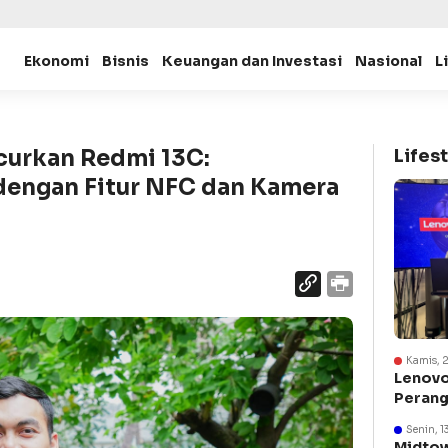
Ekonomi
Bisnis
Keuangan dan Investasi
Nasional
L
curkan Redmi 13C:
Lifest
dengan Fitur NFC dan Kamera
Kamis, 
Lenovo
Perang
Suraba
Senin, 1
Midtow