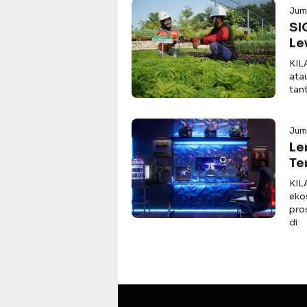
Juma
SI
Le
KIL
ata
tan
Juma
Le
Te
KIL
eko
pro
di