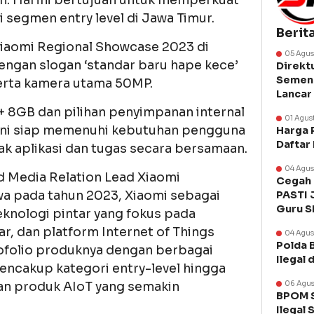
an. Hal ini bertujuan untuk memperkuat
 segmen entry level di Jawa Timur.
Berit
Xiaomi Regional Showcase 2023 di
05 Agus
engan slogan ‘standar baru hape kece’
Direkt
Semen 
erta kamera utama 50MP.
Lancar
 8GB dan pilihan penyimpanan internal
01 Agus
ini siap memenuhi kebutuhan pengguna
Harga 
Daftar
ak aplikasi dan tugas secara bersamaan.
04 Agus
d Media Relation Lead Xiaomi
Cegah 
wa pada tahun 2023, Xiaomi sebagai
PASTI 
Guru 
eknologi pintar yang fokus pada
r, dan platform Internet of Things
04 Agus
Polda 
tofolio produknya dengan berbagai
Ilegal 
mencakup kategori entry-level hingga
06 Agus
ian produk AIoT yang semakin
BPOM S
Ilegal 