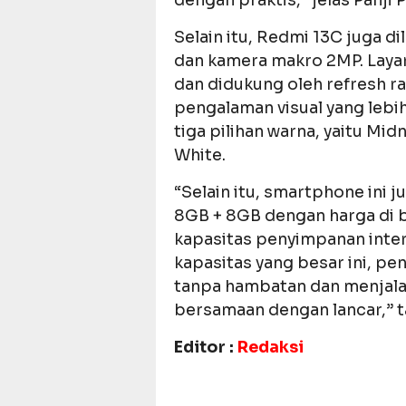
dengan praktis,” jelas Panji 
Selain itu, Redmi 13C juga 
dan kamera makro 2MP. Layarn
dan didukung oleh refresh 
pengalaman visual yang lebih
tiga pilihan warna, yaitu Mid
White.
“Selain itu, smartphone ini 
8GB + 8GB dengan harga di b
kapasitas penyimpanan inter
kapasitas yang besar ini, p
tanpa hambatan dan menjalan
bersamaan dengan lancar,” t
Editor :
Redaksi