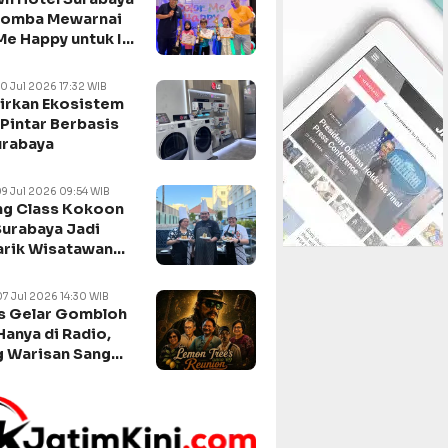
Lomba Mewarnai
Me Happy untuk Isi
n Sekolah
10 Jul 2026 17:32 WIB
irkan Ekosistem
Pintar Berbasis
urabaya
09 Jul 2026 09:54 WIB
g Class Kokoon
Surabaya Jadi
arik Wisatawan
negara
07 Jul 2026 14:30 WIB
s Gelar Gombloh
Hanya di Radio,
 Warisan Sang
da