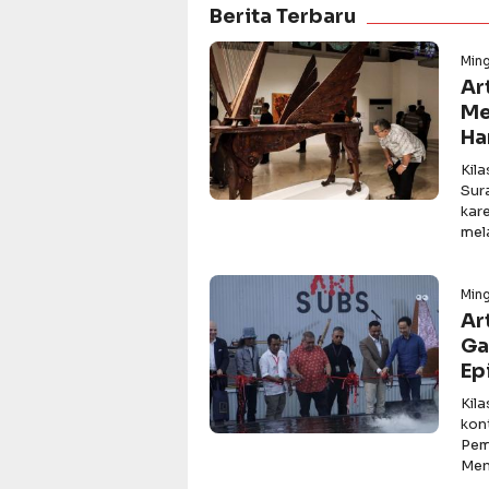
Berita Terbaru
Min
Ar
Me
Ha
Kil
Sur
kar
mel
Min
Ar
Ga
Ep
Kil
kon
Pem
Men