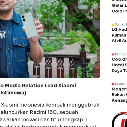
Gelar 
Color 
Libura
Jumat, 
LG Had
Rumah 
AI di S
Kamis, 
Cookin
Hotel 
Daya T
Manca
Selasa, 
nd Media Relation Lead Xiaomi
Moger
 Istimewa)
Bukan 
Kenang
 Xiaomi Indonesia kembali menggebrak
Legen
eluncurkan Redmi 13C, sebuah
arkan inovasi dan fitur lengkap. i