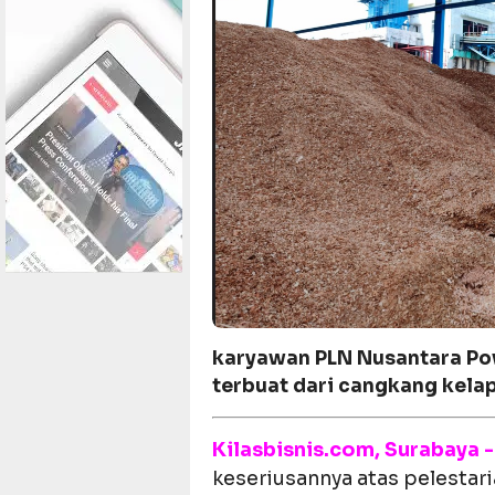
karyawan PLN Nusantara P
terbuat dari cangkang kela
Kilasbisnis.com, Surabaya -
keseriusannya atas pelestar