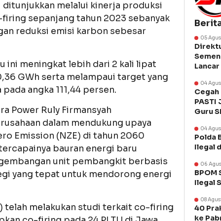
i ditunjukkan melalui kinerja produksi
o-firing sepanjang tahun 2023 sebanyak
Berit
gan reduksi emisi karbon sebesar
05 Agus
Direkt
Semen 
 ini meningkat lebih dari 2 kali lipat
Lancar
0,36 GWh serta melampaui target yang
04 Agus
 pada angka 111,44 persen.
Cegah 
PASTI 
ra Power Ruly Firmansyah
Guru 
rusahaan dalam mendukung upaya
04 Agus
ro Emission (NZE) di tahun 2060
Polda 
Ilegal 
ercapainya bauran energi baru
engembangan unit pembangkit berbasis
06 Agus
BPOM S
egi yang tepat untuk mendorong energi
Ilegal 
08 Agus
telah melakukan studi terkait co-firing
40 Prak
ke Pab
pkan co-firing pada 24 PLTU di Jawa