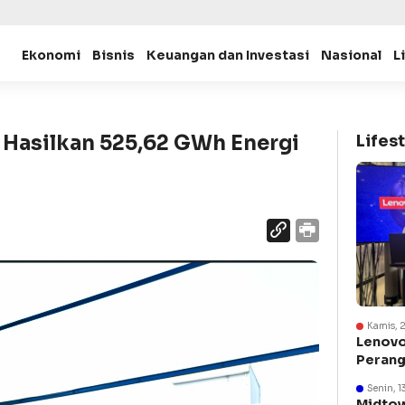
Ekonomi
Bisnis
Keuangan dan Investasi
Nasional
L
Hasilkan 525,62 GWh Energi
Lifest
Kamis, 
Lenovo
Perang
Suraba
Senin, 1
Midtow