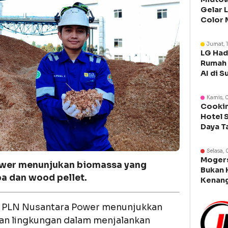
Gelar 
Color 
Libura
Jumat, 
LG Had
Rumah 
AI di S
Kamis, 
Cookin
Hotel 
Daya T
Manca
Selasa, 
Moger
ower menunjukan biomassa yang
Bukan 
pa dan wood pellet.
Kenang
Legen
PLN Nusantara Power menunjukkan
ian lingkungan dalam menjalankan