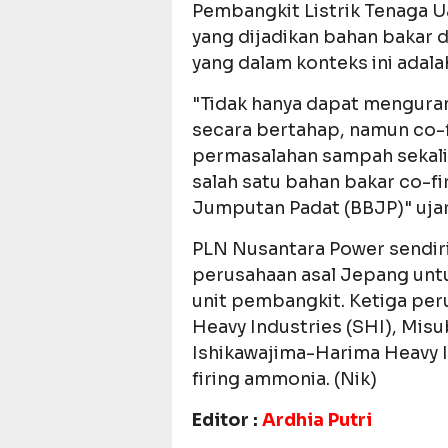
Pembangkit Listrik Tenaga U
yang dijadikan bahan bakar d
yang dalam konteks ini adal
"Tidak hanya dapat mengura
secara bertahap, namun co-f
permasalahan sampah sekal
salah satu bahan bakar co-fi
Jumputan Padat (BBJP)" ujar
PLN Nusantara Power sendiri
perusahaan asal Jepang un
unit pembangkit. Ketiga pe
Heavy Industries (SHI), Misu
Ishikawajima-Harima Heavy I
firing ammonia. (Nik)
Editor :
Ardhia Putri