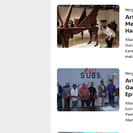
Min
Ar
Me
Ha
Kil
Sur
kar
mel
Min
Ar
Ga
Ep
Kil
kon
Pem
Men