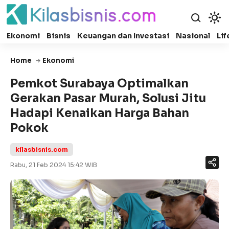
Ekonomi
Bisnis
Keuangan dan Investasi
Nasional
Lif
Home
Ekonomi
Pemkot Surabaya Optimalkan
Gerakan Pasar Murah, Solusi Jitu
Hadapi Kenaikan Harga Bahan
Pokok
kilasbisnis.com
Rabu, 21 Feb 2024 15:42 WIB