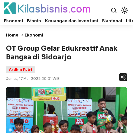
Ekonomi
Bisnis
Keuangan dan Investasi
Nasional
Lif
Home
Ekonomi
OT Group Gelar Edukreatif Anak
Bangsa di Sidoarjo
Ardhia Putri
Jumat, 17 Mar 2023 20:01 WIB