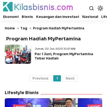
Ekonomi
Bisnis
Keuangan dan Investasi
Nasional
Lif
Home
Tag
Program Hadiah MyPertamina
Program Hadiah MyPertamina
Jumat, 02 Jun 2023 10:51 WIB
Per 1 Juni, Program MyPertamina
Tebar Hadiah
Previous
1
Next
Lifestyle Bisnis