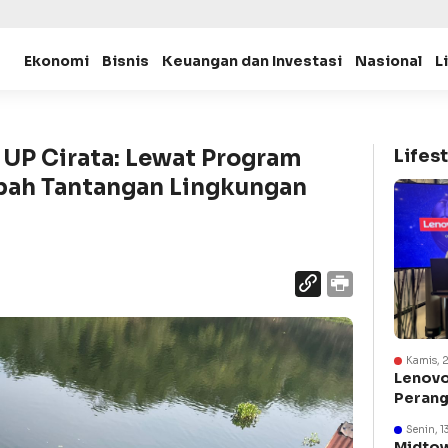
Ekonomi
Bisnis
Keuangan dan Investasi
Nasional
L
UP Cirata: Lewat Program
Lifest
bah Tantangan Lingkungan
Kamis, 
Lenovo
Perang
Suraba
Senin, 1
Midtow