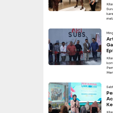
Kil
Sur
kar
mel
Min
Ar
Ga
Ep
Kil
kon
Pem
Men
Sabt
Pe
Ac
Ke
Kil