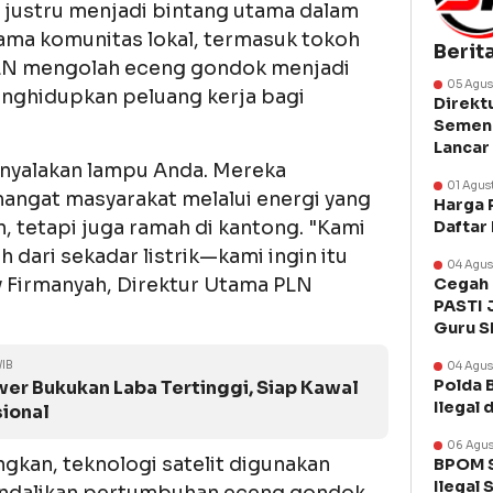
i justru menjadi bintang utama dalam
ama komunitas lokal, termasuk tokoh
Berit
 PLN mengolah eceng gondok menjadi
05 Agus
enghidupkan peluang kerja bagi
Direkt
Semen 
Lancar
menyalakan lampu Anda. Mereka
01 Agus
angat masyarakat melalui energi yang
Harga 
, tetapi juga ramah di kantong. "Kami
Daftar
ih dari sekadar listrik—kami ingin itu
04 Agus
ly Firmanyah, Direktur Utama PLN
Cegah 
PASTI 
Guru 
WIB
04 Agus
Polda 
er Bukukan Laba Tertinggi, Siap Kawal
Ilegal 
sional
06 Agus
gkan, teknologi satelit digunakan
BPOM S
Ilegal 
ndalikan pertumbuhan eceng gondok