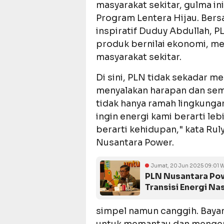
masyarakat sekitar, gulma in
Program Lentera Hijau. Bers
inspiratif Duduy Abdullah,
produk bernilai ekonomi, m
masyarakat sekitar.
Di sini, PLN tidak sekadar 
menyalakan harapan dan sem
tidak hanya ramah lingkungan
ingin energi kami berarti leb
berarti kehidupan," kata Ru
Nusantara Power.
Jumat, 20 Jun 2025 09:01 
PLN Nusantara Pow
Transisi Energi Na
simpel namun canggih. Bayan
untuk memantau dan menge