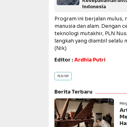
Kesepahaman untu
Indonesia
Program ini berjalan mulus
manusia dan alam. Dengan ce
teknologi mutakhir, PLN Nu
langkah yang diambil selalu
(Nik)
Editor :
Ardhia Putri
PLN NP
Berita Terbaru
Min
Ar
Me
Ha