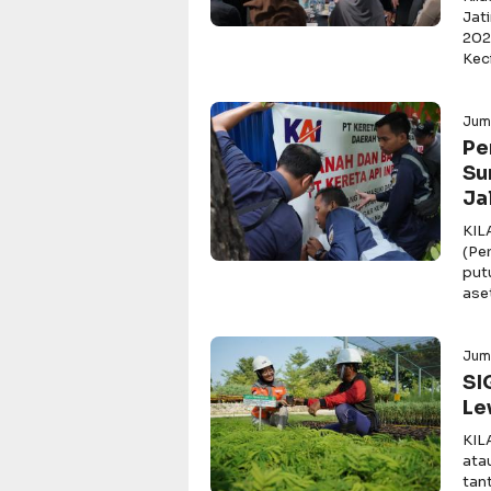
Jat
202
Keci
Jum
Pe
Su
Ja
KIL
(Pe
put
ase
Juma
SI
Le
KIL
ata
tan