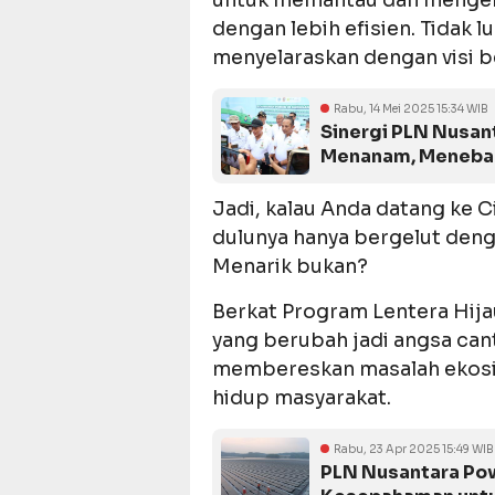
dengan lebih efisien. Tidak 
menyelaraskan dengan visi be
Rabu, 14 Mei 2025 15:34 WIB
Sinergi PLN Nusan
Menanam, Menebar
Jadi, kalau Anda datang ke C
dulunya hanya bergelut denga
Menarik bukan?
Berkat Program Lentera Hija
yang berubah jadi angsa canti
membereskan masalah ekosis
hidup masyarakat.
Rabu, 23 Apr 2025 15:49 WIB
PLN Nusantara Po