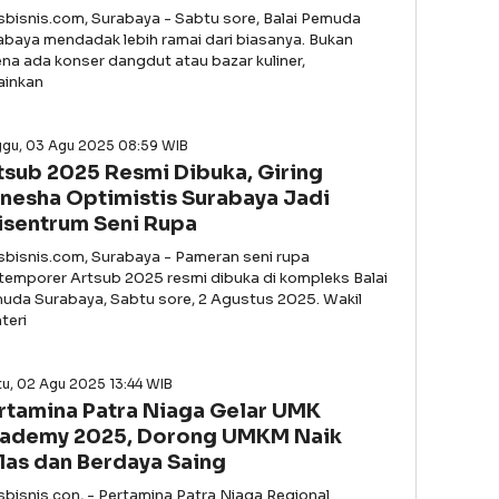
asbisnis.com, Surabaya - Sabtu sore, Balai Pemuda
abaya mendadak lebih ramai dari biasanya. Bukan
ena ada konser dangdut atau bazar kuliner,
ainkan
ggu, 03 Agu 2025 08:59 WIB
tsub 2025 Resmi Dibuka, Giring
nesha Optimistis Surabaya Jadi
isentrum Seni Rupa
asbisnis.com, Surabaya - Pameran seni rupa
temporer Artsub 2025 resmi dibuka di kompleks Balai
uda Surabaya, Sabtu sore, 2 Agustus 2025. Wakil
teri
u, 02 Agu 2025 13:44 WIB
rtamina Patra Niaga Gelar UMK
ademy 2025, Dorong UMKM Naik
las dan Berdaya Saing
asbisnis.con, - Pertamina Patra Niaga Regional