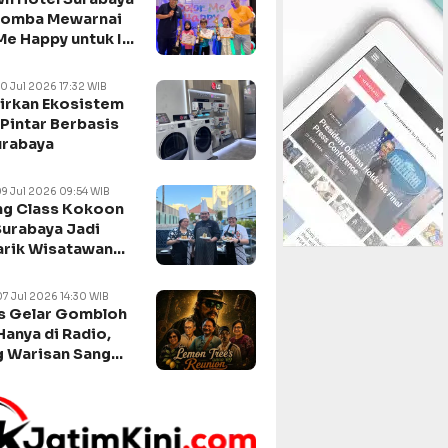
Lomba Mewarnai
Me Happy untuk Isi
n Sekolah
10 Jul 2026 17:32 WIB
irkan Ekosistem
Pintar Berbasis
urabaya
09 Jul 2026 09:54 WIB
g Class Kokoon
Surabaya Jadi
arik Wisatawan
negara
07 Jul 2026 14:30 WIB
s Gelar Gombloh
Hanya di Radio,
 Warisan Sang
da