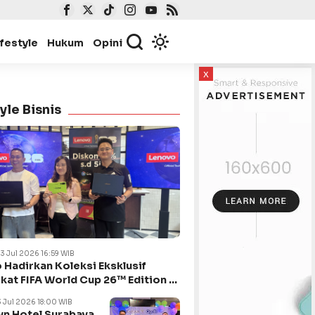
ifestyle
Hukum
Opini
x
yle Bisnis
23 Jul 2026 16:59 WIB
 Hadirkan Koleksi Eksklusif
kat FIFA World Cup 26™ Edition di
ya
3 Jul 2026 18:00 WIB
n Hotel Surabaya