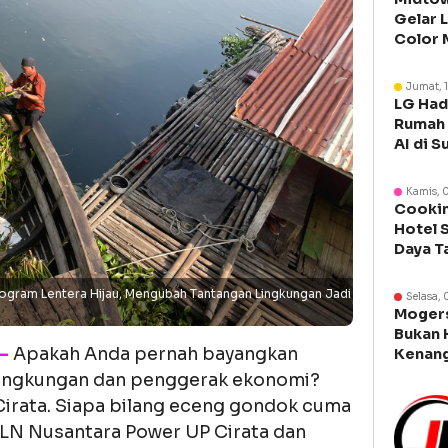
Gelar 
Color 
Libura
Jumat, 
LG Had
Rumah 
AI di S
Kamis, 
Cookin
Hotel 
Daya T
Manca
rogram Lentera Hijau, Mengubah Tantangan Lingkungan Jadi
Selasa, 
Moger
Bukan 
–
Apakah Anda pernah bayangkan
Kenang
Legen
 lingkungan dan penggerak ekonomi?
 Cirata. Siapa bilang eceng gondok cuma
LN Nusantara Power UP Cirata dan