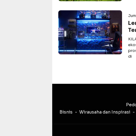
Juma
Le
Te
KIL
eko
pro
di
Pedo
Bisnis
Wirausaha dan Inspirasi