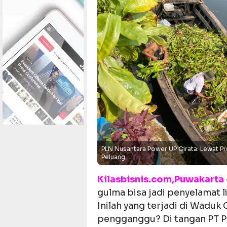
PLN Nusantara Power UP Cirata: Lewat P
Peluang
Kilasbisnis.com,Puwakarta 
gulma bisa jadi penyelamat
Inilah yang terjadi di Waduk
pengganggu? Di tangan PT P