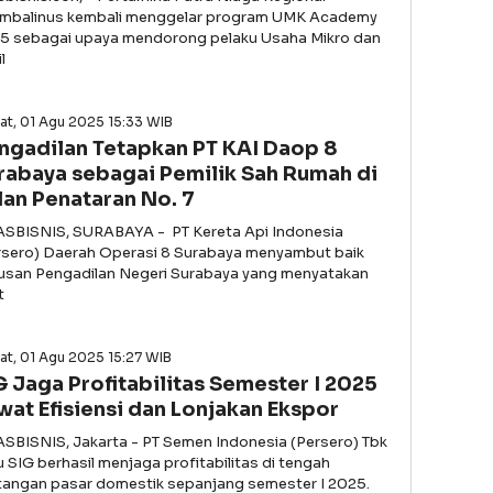
imbalinus kembali menggelar program UMK Academy
5 sebagai upaya mendorong pelaku Usaha Mikro dan
l
at, 01 Agu 2025 15:33 WIB
ngadilan Tetapkan PT KAI Daop 8
rabaya sebagai Pemilik Sah Rumah di
lan Penataran No. 7
ASBISNIS, SURABAYA - PT Kereta Api Indonesia
rsero) Daerah Operasi 8 Surabaya menyambut baik
usan Pengadilan Negeri Surabaya yang menyatakan
t
t, 01 Agu 2025 15:27 WIB
G Jaga Profitabilitas Semester I 2025
wat Efisiensi dan Lonjakan Ekspor
ASBISNIS, Jakarta - PT Semen Indonesia (Persero) Tbk
u SIG berhasil menjaga profitabilitas di tengah
tangan pasar domestik sepanjang semester I 2025.