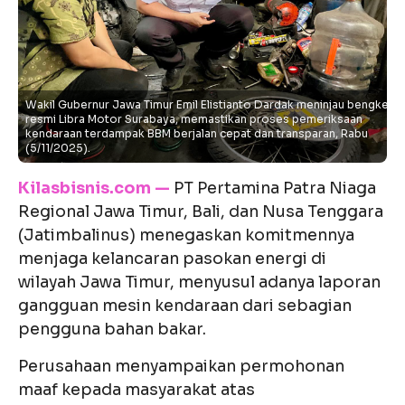
Wakil Gubernur Jawa Timur Emil Elistianto Dardak meninjau bengkel
resmi Libra Motor Surabaya, memastikan proses pemeriksaan
kendaraan terdampak BBM berjalan cepat dan transparan, Rabu
(5/11/2025).
Kilasbisnis.com —
PT Pertamina Patra Niaga
Regional Jawa Timur, Bali, dan Nusa Tenggara
(Jatimbalinus) menegaskan komitmennya
menjaga kelancaran pasokan energi di
wilayah Jawa Timur, menyusul adanya laporan
gangguan mesin kendaraan dari sebagian
pengguna bahan bakar.
Perusahaan menyampaikan permohonan
maaf kepada masyarakat atas