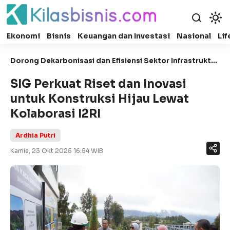
Ekonomi
Bisnis
Keuangan dan Investasi
Nasional
Lif
Dorong Dekarbonisasi dan Efisiensi Sektor Infrastruktur
Nasional
SIG Perkuat Riset dan Inovasi
untuk Konstruksi Hijau Lewat
Kolaborasi I2RI
Ardhia Putri
Kamis, 23 Okt 2025 16:54 WIB