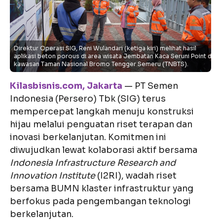
Direktur Operasi SIG, Reni Wulandari (ketiga kiri) melihat hasil
aplikasi beton porous di area wisata Jembatan Kaca Seruni Point di
kawasan Taman Nasional Bromo Tengger Semeru (TNBTS).
Kilasbisnis.com, Jakarta
— PT Semen
Indonesia (Persero) Tbk (SIG) terus
mempercepat langkah menuju konstruksi
hijau melalui penguatan riset terapan dan
inovasi berkelanjutan. Komitmen ini
diwujudkan lewat kolaborasi aktif bersama
Indonesia Infrastructure Research and
Innovation Institute
(I2RI), wadah riset
bersama BUMN klaster infrastruktur yang
berfokus pada pengembangan teknologi
berkelanjutan.