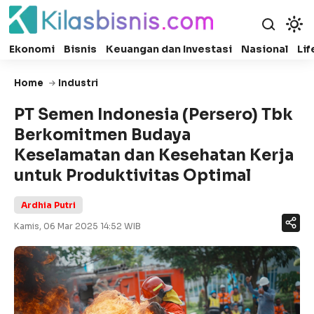
Ekonomi
Bisnis
Keuangan dan Investasi
Nasional
Lif
Home
Industri
PT Semen Indonesia (Persero) Tbk
Berkomitmen Budaya
Keselamatan dan Kesehatan Kerja
untuk Produktivitas Optimal
Ardhia Putri
Kamis, 06 Mar 2025 14:52 WIB