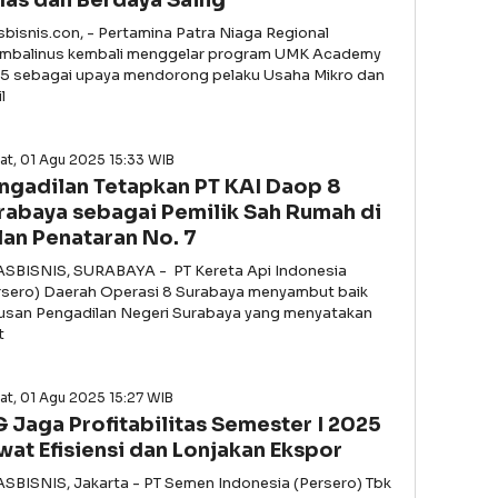
las dan Berdaya Saing
asbisnis.con, - Pertamina Patra Niaga Regional
imbalinus kembali menggelar program UMK Academy
5 sebagai upaya mendorong pelaku Usaha Mikro dan
l
at, 01 Agu 2025 15:33 WIB
ngadilan Tetapkan PT KAI Daop 8
rabaya sebagai Pemilik Sah Rumah di
lan Penataran No. 7
ASBISNIS, SURABAYA - PT Kereta Api Indonesia
rsero) Daerah Operasi 8 Surabaya menyambut baik
usan Pengadilan Negeri Surabaya yang menyatakan
t
t, 01 Agu 2025 15:27 WIB
G Jaga Profitabilitas Semester I 2025
wat Efisiensi dan Lonjakan Ekspor
ASBISNIS, Jakarta - PT Semen Indonesia (Persero) Tbk