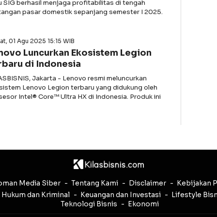
u SIG berhasil menjaga profitabilitas di tengah
tangan pasar domestik sepanjang semester I 2025.
t, 01 Agu 2025 15:15 WIB
novo Luncurkan Ekosistem Legion
rbaru di Indonesia
ASBISNIS, Jakarta - Lenovo resmi meluncurkan
sistem Lenovo Legion terbaru yang didukung oleh
sesor Intel® Core™ Ultra HX di Indonesia. Produk ini
man Media Siber
Tentang Kami
Disclaimer
Kebijakan P
Hukum dan Kriminal
Keuangan dan Investasi
Lifestyle Bis
Teknologi Bisnis
Ekonomi