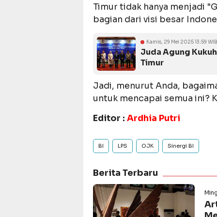
Timur tidak hanya menjadi "
bagian dari visi besar Indon
Kamis, 29 Mei 2025 13:59 WI
Juda Agung Kukuhk
Timur
Jadi, menurut Anda, bagaima
untuk mencapai semua ini? Ki
Editor :
Ardhia Putri
BI
LPS
OJK
Sinergi BI
Berita Terbaru
Min
Ar
Me