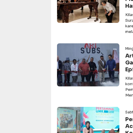
Ha
Kil
Sur
kar
mel
Min
Ar
Ga
Ep
Kil
kon
Pem
Men
Sabt
Pe
Ac