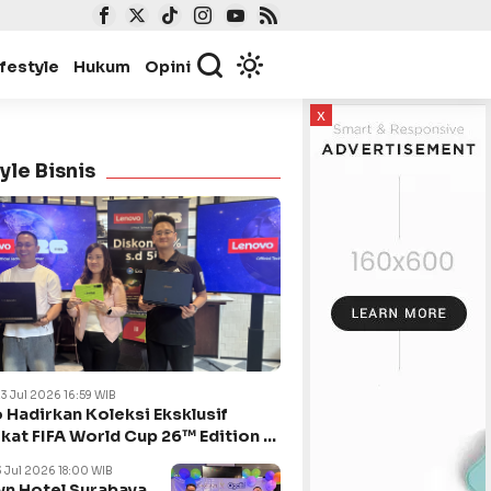
ifestyle
Hukum
Opini
x
yle Bisnis
23 Jul 2026 16:59 WIB
 Hadirkan Koleksi Eksklusif
kat FIFA World Cup 26™ Edition di
ya
3 Jul 2026 18:00 WIB
n Hotel Surabaya