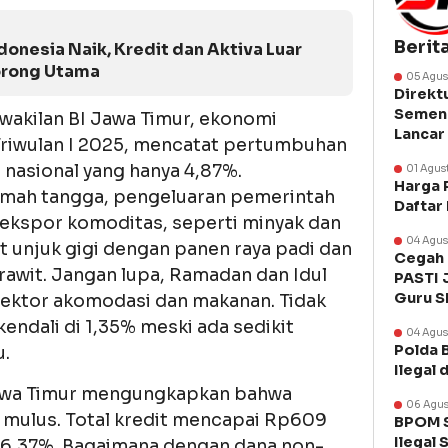
Berit
donesia Naik, Kredit dan Aktiva Luar
orong Utama
05 Agus
Direkt
Semen 
wakilan BI Jawa Timur, ekonomi
Lancar
 Triwulan I 2025, mencatat pertumbuhan
a nasional yang hanya 4,87%.
01 Agus
Harga 
mah tangga, pengeluaran pemerintah
Daftar
ekspor komoditas, seperti minyak dan
04 Agus
t unjuk gigi dengan panen raya padi dan
Cegah 
rawit. Jangan lupa, Ramadan dan Idul
PASTI 
Guru 
sektor akomodasi dan makanan. Tidak
rkendali di 1,35% meski ada sedikit
04 Agus
Polda 
u.
Ilegal 
 Jawa Timur mengungkapkan bahwa
06 Agus
n mulus. Total kredit mencapai Rp609
BPOM S
Ilegal 
 6,37%. Bagaimana dengan dana non-