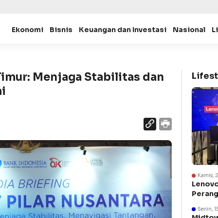
Ekonomi
Bisnis
Keuangan dan Investasi
Nasional
L
Timur: Menjaga Stabilitas dan
Lifest
i
Kamis, 
Lenovo
Perang
Suraba
Senin, 1
Midtow