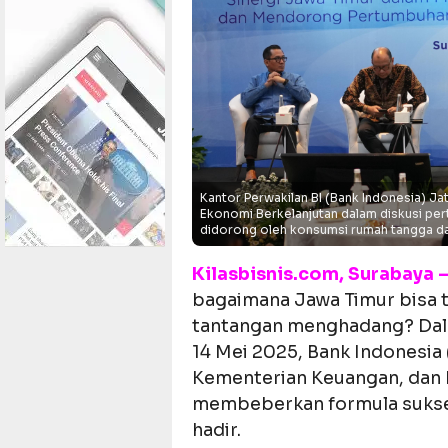
Kantor Perwakilan BI (Bank Indonesia) 
Ekonomi Berkelanjutan dalam diskusi pe
didorong oleh konsumsi rumah tangga da
Kilasbisnis.com, Surabaya 
bagaimana Jawa Timur bisa 
tantangan menghadang? Dala
14 Mei 2025, Bank Indonesia 
Kementerian Keuangan, dan L
membeberkan formula sukses
hadir.