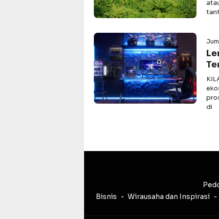
ata
tan
Juma
Le
Te
KIL
eko
pro
di
Pedo
Bisnis
Wirausaha dan Inspirasi