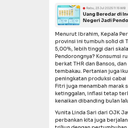
Rabu, 23 Jul 2025 11:15 WIB
Uang Beredar di In
Negeri Jadi Pend
Menurut Ibrahim, Kepala Per
provinsi ini tumbuh solid di
5,00%, lebih tinggi dari skal
Pendorongnya? Konsumsi ru
berkat THR dan Bansos, dan 
tembakau. Pertanian juga iku
peningkatan produksi cabai 
Fitri juga menambah marak 
ketinggalan, inflasi tetap te
kenaikan dibanding bulan lal
Yunita Linda Sari dari OJK
perbankan kita juga berjala
triliun dengan pertumbuhan