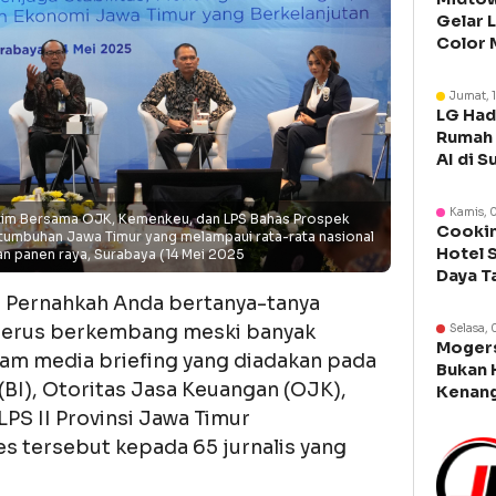
Gelar 
Color 
Libura
Jumat, 
LG Had
Rumah 
AI di S
Kamis, 
Jatim Bersama OJK, Kemenkeu, dan LPS Bahas Prospek
Cookin
rtumbuhan Jawa Timur yang melampaui rata-rata nasional
Hotel 
n panen raya, Surabaya (14 Mei 2025
Daya T
Manca
–
Pernahkah Anda bertanya-tanya
terus berkembang meski banyak
Selasa, 
Moger
m media briefing yang diadakan pada
Bukan 
(BI), Otoritas Jasa Keuangan (OJK),
Kenang
Legen
PS II Provinsi Jawa Timur
 tersebut kepada 65 jurnalis yang