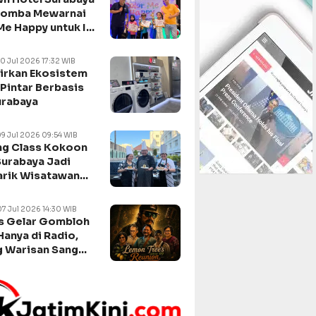
Lomba Mewarnai
Me Happy untuk Isi
n Sekolah
10 Jul 2026 17:32 WIB
irkan Ekosistem
Pintar Berbasis
urabaya
09 Jul 2026 09:54 WIB
g Class Kokoon
Surabaya Jadi
arik Wisatawan
negara
07 Jul 2026 14:30 WIB
s Gelar Gombloh
Hanya di Radio,
 Warisan Sang
da