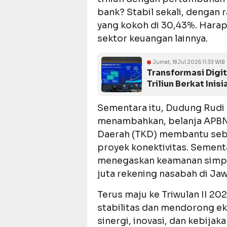
bank? Stabil sekali, dengan
yang kokoh di 30,43%. Harapa
sektor keuangan lainnya.
Jumat, 18 Jul 2025 11:33 WIB
Transformasi Digit
Triliun Berkat Inisi
Sementara itu, Dudung Rudi
menambahkan, belanja APBN 
Daerah (TKD) membantu seb
proyek konektivitas. Sement
menegaskan keamanan simpan
juta rekening nasabah di Jaw
Terus maju ke Triwulan II 2
stabilitas dan mendorong eko
sinergi, inovasi, dan kebij