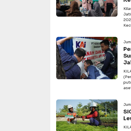
Ke
Kil
Jat
202
Keci
Jum
Pe
Su
Ja
KIL
(Pe
put
ase
Juma
SI
Le
KIL